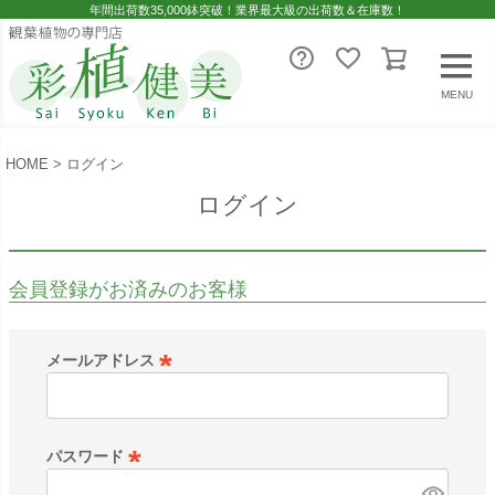
年間出荷数35,000鉢突破！業界最大級の出荷数＆在庫数！
MENU
HOME
ログイン
ログイン
会員登録がお済みのお客様
メールアドレス
(
必
須
パスワード
)
(