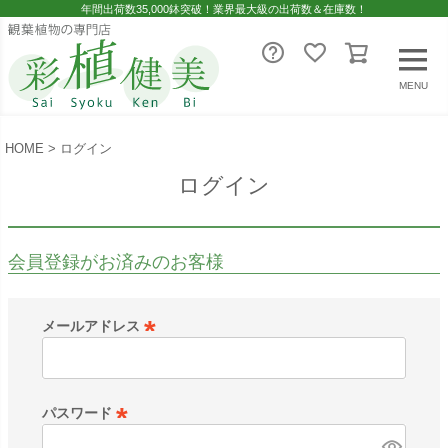
年間出荷数35,000鉢突破！業界最大級の出荷数＆在庫数！
MENU
HOME
ログイン
ログイン
会員登録がお済みのお客様
メールアドレス
(
必
須
パスワード
)
(