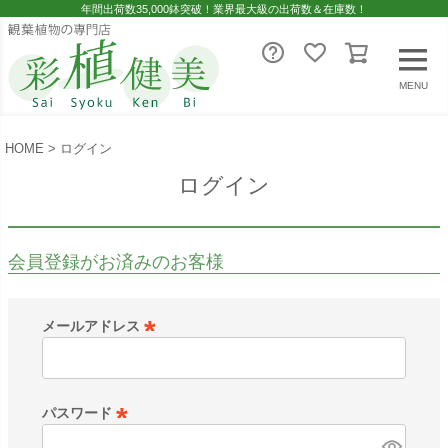
年間出荷数35,000鉢突破！業界最大級の出荷数＆在庫数！
MENU
HOME
ログイン
ログイン
会員登録がお済みのお客様
メールアドレス
(
必
須
パスワード
)
(