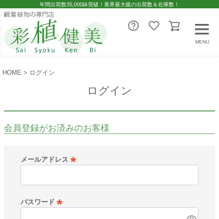
年間出荷数35,000鉢突破！業界最大級の出荷数＆在庫数！
MENU
HOME
ログイン
ログイン
会員登録がお済みのお客様
メールアドレス
(
必
須
パスワード
)
(