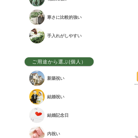
ベンガルボダイジュ
寒さに比較的強い
フランスゴム
手入れがしやすい
アレカヤシ
ご用途から選ぶ(個人）
アンスリウム
新築祝い
オーガスタ
結婚祝い
シュロチク
結婚記念日
幸福の木
内祝い