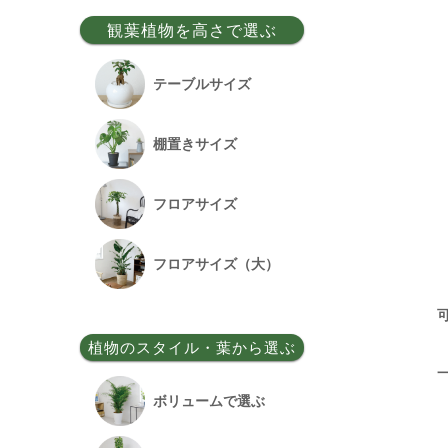
事務所移転祝い
観葉植物を高さで選ぶ
昇格祝い
テーブルサイズ
開所祝い
棚置きサイズ
改装祝い
フロアサイズ
昇進祝い
フロアサイズ（大）
開院祝い
植物のスタイル・葉から選ぶ
竣工祝い
ボリュームで選ぶ
退職祝い