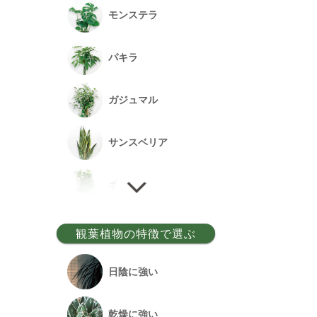
モンステラ
パキラ
ガジュマル
サンスベリア
ポトス
ゲッキツ
観葉植物の特徴で選ぶ
ウンベラータ
日陰に強い
アルテシーマ
乾燥に強い