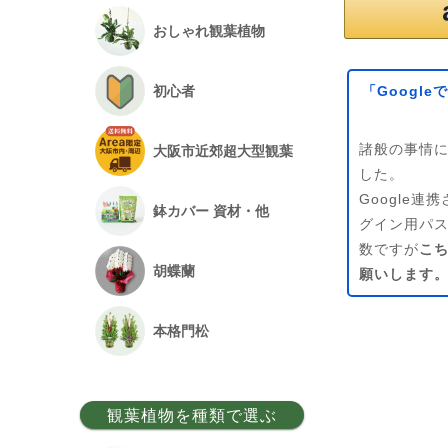
おしゃれ観葉植物
「Googl
初心者
諸般の事情に
大阪市近郊超大型観葉
した。
Google
鉢カバー 資材・他
グイン用パ
数ですが
こ
胡蝶蘭
願いします
本格門松
観葉植物を種類で選ぶ