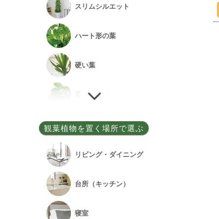
スリムシルエット
事務所開設祝い
ハート形の葉
落成祝い
硬い葉
餞別
柔らかい葉
細い葉
観葉植物を置く場所で選ぶ
丸い葉
リビング・ダイニング
多肉質の葉
台所（キッチン）
寝室