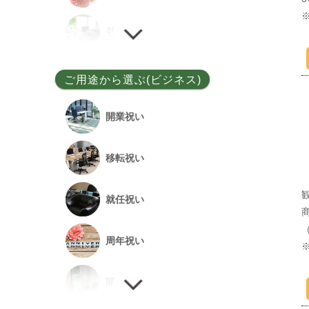
ユッカ
引越し祝い
その他
誕生日祝い
ご用途から選ぶ(ビジネス)
敬老の日
開業祝い
新居祝い
移転祝い
退院祝い
就任祝い
改築祝い
周年祝い
開店祝い