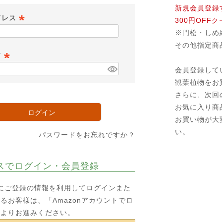
新規会員登録
ドレス
300円OFF
※門松・しめ
(
その他指定商
必
ド
須
会員登録して
)
(
観葉植物をお
必
さらに、次回
須
お気に入り商
)
ログイン
お買い物が大
い。
パスワードをお忘れですか？
スでログイン・会員登録
o.jpにご登録の情報を利用してログインまた
るお客様は、「Amazonアカウントでロ
ンよりお進みください。