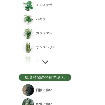
モンステラ
パキラ
ガジュマル
サンスベリア
ポトス
ゲッキツ
観葉植物の特徴で選ぶ
ウンベラータ
日陰に強い
アルテシーマ
乾燥に強い