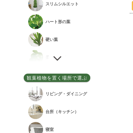
スリムシルエット
事務所開設祝い
ハート形の葉
落成祝い
硬い葉
餞別
柔らかい葉
細い葉
観葉植物を置く場所で選ぶ
丸い葉
リビング・ダイニング
多肉質の葉
台所（キッチン）
寝室