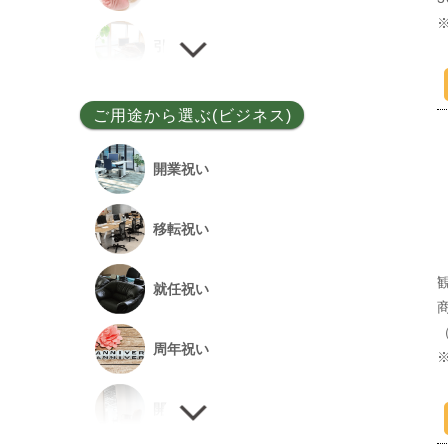
ユッカ
引越し祝い
その他
誕生日祝い
ご用途から選ぶ(ビジネス)
敬老の日
開業祝い
新居祝い
移転祝い
退院祝い
就任祝い
改築祝い
周年祝い
開店祝い