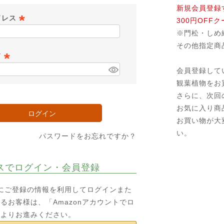
新規会員登録
ドレス
300円OFF
※門松・しめ
(
その他指定商
必
ド
須
会員登録して
)
(
観葉植物をお
必
さらに、次回
須
お気に入り商
)
ログイン
お買い物が大
い。
パスワードをお忘れですか？
スでログイン・会員登録
o.jpにご登録の情報を利用してログインまた
るお客様は、「Amazonアカウントでロ
ンよりお進みください。