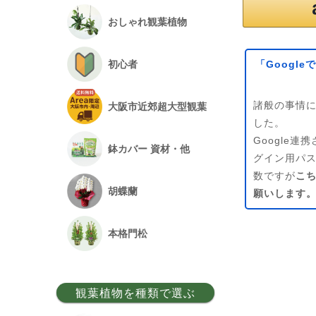
おしゃれ観葉植物
「Googl
初心者
諸般の事情に
大阪市近郊超大型観葉
した。
Google
鉢カバー 資材・他
グイン用パ
数ですが
こ
胡蝶蘭
願いします
本格門松
観葉植物を種類で選ぶ