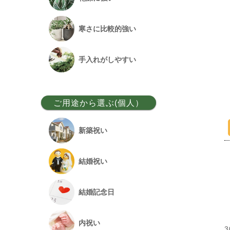
ベンガルボダイジュ
寒さに比較的強い
フランスゴム
手入れがしやすい
アレカヤシ
ご用途から選ぶ(個人）
アンスリウム
新築祝い
オーガスタ
結婚祝い
シュロチク
結婚記念日
幸福の木
内祝い