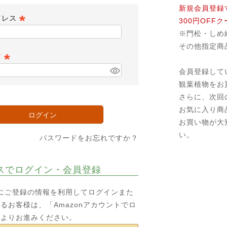
新規会員登録
ドレス
300円OFF
※門松・しめ
(
その他指定商
必
ド
須
会員登録して
)
(
観葉植物をお
必
さらに、次回
須
お気に入り商
)
ログイン
お買い物が大
い。
パスワードをお忘れですか？
スでログイン・会員登録
o.jpにご登録の情報を利用してログインまた
るお客様は、「Amazonアカウントでロ
ンよりお進みください。