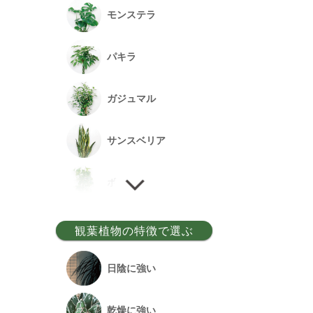
モンステラ
パキラ
ガジュマル
サンスベリア
ポトス
ゲッキツ
観葉植物の特徴で選ぶ
ウンベラータ
日陰に強い
アルテシーマ
乾燥に強い