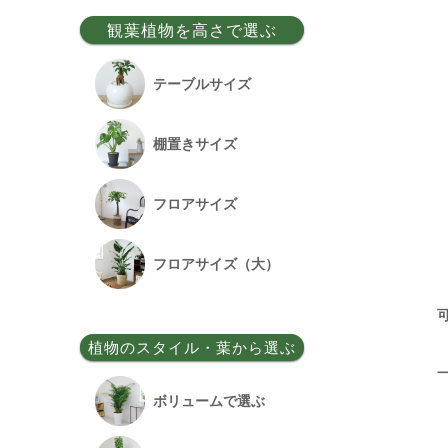
事務所移転祝い
観葉植物を高さで選ぶ
昇格祝い
テーブルサイズ
開所祝い
棚置きサイズ
改装祝い
フロアサイズ
昇進祝い
フロアサイズ（大）
開院祝い
植物のスタイル・葉から選ぶ
竣工祝い
ボリュームで選ぶ
退職祝い