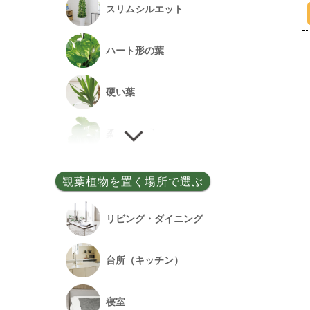
スリムシルエット
事務所開設祝い
ハート形の葉
落成祝い
硬い葉
餞別
柔らかい葉
細い葉
観葉植物を置く場所で選ぶ
丸い葉
リビング・ダイニング
多肉質の葉
台所（キッチン）
寝室