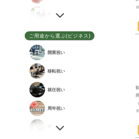
ユッカ
引越し祝い
その他
誕生日祝い
ご用途から選ぶ(ビジネス)
敬老の日
開業祝い
新居祝い
移転祝い
退院祝い
就任祝い
改築祝い
周年祝い
開店祝い