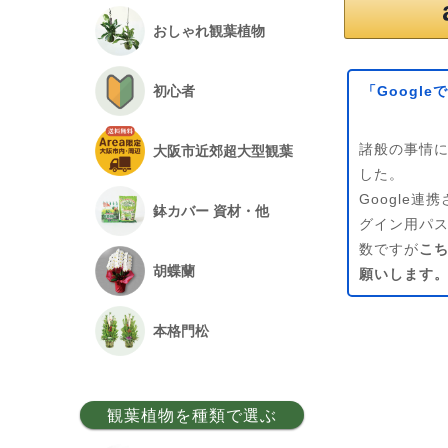
おしゃれ観葉植物
「Googl
初心者
諸般の事情に
大阪市近郊超大型観葉
した。
Google
鉢カバー 資材・他
グイン用パ
数ですが
こ
胡蝶蘭
願いします
本格門松
観葉植物を種類で選ぶ