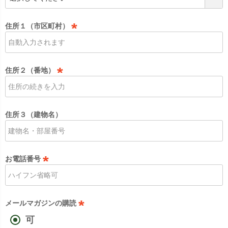
必
須
住所１（市区町村）
)
(
必
須
住所２（番地）
)
(
必
須
住所３（建物名）
)
お電話番号
(
必
須
メールマガジンの購読
)
可
(