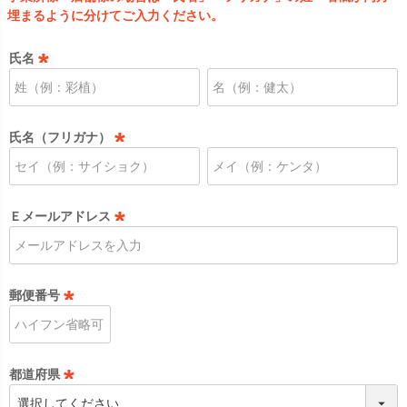
埋まるように分けてご入力ください。
氏名
(
必
須
氏名（フリガナ）
)
(
必
須
Ｅメールアドレス
)
(
必
須
郵便番号
)
(
必
須
都道府県
)
(