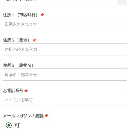
必
須
住所１（市区町村）
)
(
必
須
住所２（番地）
)
(
必
須
住所３（建物名）
)
お電話番号
(
必
須
メールマガジンの購読
)
可
(