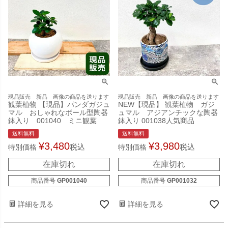
現品販売 新品 画像の商品を送ります
現品販売 新品 画像の商品を送ります
観葉植物 【現品】パンダガジュ
NEW【現品】 観葉植物 ガジ
マル おしゃれなボール型陶器
ュマル アジアンチックな陶器
鉢入り 001040 ミニ観葉
鉢入り 001038人気商品
送料無料
送料無料
¥
3,480
¥
3,980
税込
税込
特別価格
特別価格
在庫切れ
在庫切れ
商品番号
GP001040
商品番号
GP001032
詳細を見る
詳細を見る