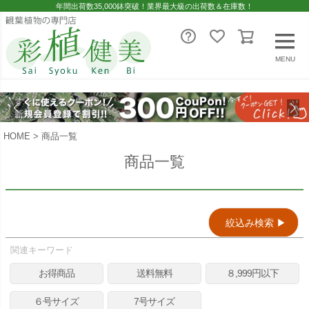
年間出荷数35,000鉢突破！業界最大級の出荷数＆在庫数！
レビュー順
キーワードヒット順
MENU
即日発送／送料無料対象商品（一部地域除く）
即日発送対象商品のみ表示する
HOME
商品一覧
送料無料商品のみ表示する
商品一覧
検索
絞込み検索 ▶︎
関連キーワード
お得商品
送料無料
８,999円以下
６号サイズ
7号サイズ