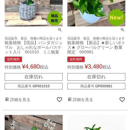
現品販売 新品 画像の商品を送ります
現品販売 新品 画像の商品を送ります
観葉植物 【現品】パンダガジュ
観葉植物 【新品】★新しいポト
マル おしゃれなボールバスケ
ス★ グローバルグリーン 数量
ット入り 001010 ミニ観葉
限定 000981
送料無料
送料無料
¥
4,680
¥
3,480
税込
税込
特別価格
特別価格
在庫切れ
在庫切れ
商品番号
GP001010
商品番号
GP000981
詳細を見る
詳細を見る