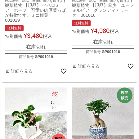
現品販売 新品 画像の商品を送ります
現品販売 新品 画像の商品を送ります
観葉植物 【現品】 ペペロミ
観葉植物 【現品】希少 ユーフ
ア ホープ 可愛い肉厚葉っぱ
ォルビア グランディアラー
が特徴です。ミニ観葉
タ 001016
001019
送料無料
送料無料
¥
4,980
税込
特別価格
¥
3,480
税込
特別価格
在庫切れ
在庫切れ
商品番号
GP001016
商品番号
GP001019
詳細を見る
詳細を見る