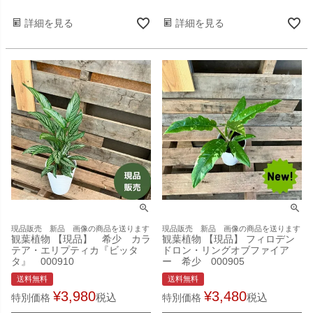
詳細を見る
詳細を見る
現品販売 新品 画像の商品を送ります
現品販売 新品 画像の商品を送ります
観葉植物 【現品】 希少 カラ
観葉植物 【現品】 フィロデン
テア・エリプティカ『ビッタ
ドロン・リングオブファイア
タ』 000910
ー 希少 000905
送料無料
送料無料
¥
3,980
¥
3,480
税込
税込
特別価格
特別価格