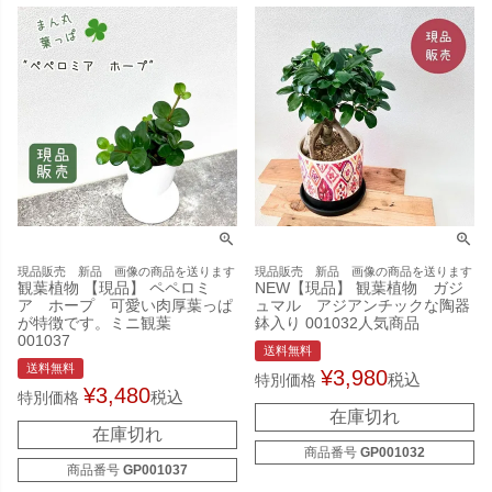
現品販売 新品 画像の商品を送ります
現品販売 新品 画像の商品を送ります
観葉植物 【現品】 ペペロミ
NEW【現品】 観葉植物 ガジ
ア ホープ 可愛い肉厚葉っぱ
ュマル アジアンチックな陶器
が特徴です。ミニ観葉
鉢入り 001032人気商品
001037
送料無料
送料無料
¥
3,980
税込
特別価格
¥
3,480
税込
特別価格
在庫切れ
在庫切れ
商品番号
GP001032
商品番号
GP001037