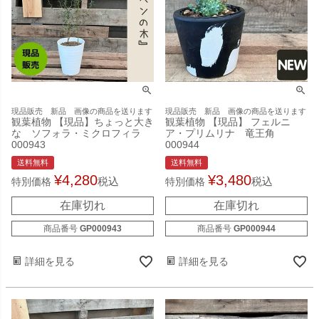
現品販売 新品 画像の商品を送ります
現品販売 新品 画像の商品を送ります
観葉植物 【現品】ちょっと大き
観葉植物 【現品】 フェルニ
な ソフォラ・ミクロフィラ
ア・プリムリナ 竜王角
000943
000944
送料無料
送料無料
¥
4,280
¥
3,480
税込
税込
特別価格
特別価格
在庫切れ
在庫切れ
商品番号
GP000943
商品番号
GP000944
詳細を見る
詳細を見る