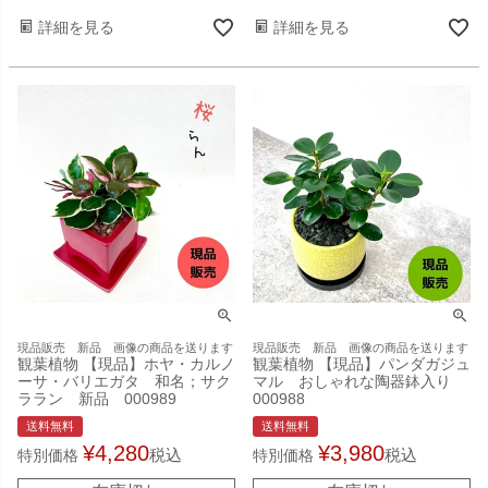
詳細を見る
詳細を見る
現品販売 新品 画像の商品を送ります
現品販売 新品 画像の商品を送ります
観葉植物 【現品】ホヤ・カルノ
観葉植物 【現品】パンダガジュ
ーサ・バリエガタ 和名；サク
マル おしゃれな陶器鉢入り
ララン 新品 000989
000988
送料無料
送料無料
¥
4,280
¥
3,980
税込
税込
特別価格
特別価格