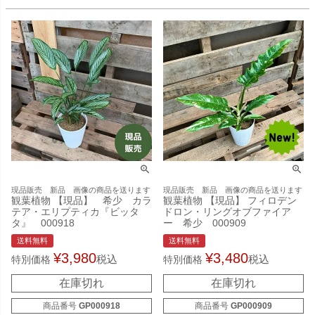
現品販売 新品 画像の商品を送ります
現品販売 新品 画像の商品を送ります
観葉植物 【現品】 希少 カラ
観葉植物 【現品】 フィロデン
テア・エリプティカ『ビッタ
ドロン・リングオブファイア
タ』 000918
ー 希少 000909
送料無料
送料無料
¥
3,980
¥
3,480
税込
税込
特別価格
特別価格
在庫切れ
在庫切れ
商品番号
GP000918
商品番号
GP000909