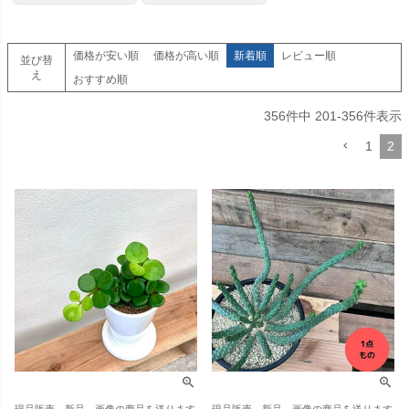
価格が安い順
価格が高い順
新着順
レビュー順
並び替
え
おすすめ順
356
件中
201
-
356
件表示
1
2
現品販売 新品 画像の商品を送ります
現品販売 新品 画像の商品を送ります