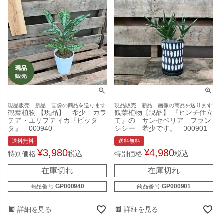
現品販売 新品 画像の商品を送ります
現品販売 新品 画像の商品を送ります
観葉植物 【現品】 希少 カラ
観葉植物【現品】 『ピンチ仕立
テア・エリプティカ『ビッタ
て』の サンセベリア フラン
タ』 000940
シシー 希少です。 000901
送料無料
送料無料
¥
3,980
¥
4,980
税込
税込
特別価格
特別価格
在庫切れ
在庫切れ
商品番号
GP000940
商品番号
GP000901
詳細を見る
詳細を見る