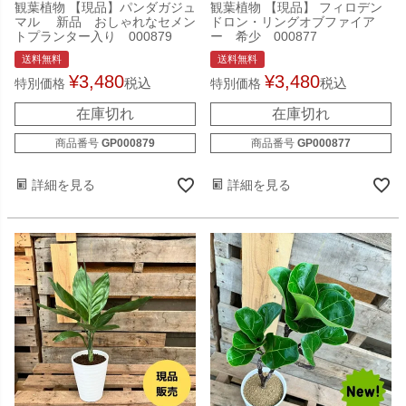
観葉植物 【現品】パンダガジュ
観葉植物 【現品】 フィロデン
マル 新品 おしゃれなセメン
ドロン・リングオブファイア
トプランター入り 000879
ー 希少 000877
送料無料
送料無料
¥
3,480
¥
3,480
税込
税込
特別価格
特別価格
在庫切れ
在庫切れ
商品番号
GP000879
商品番号
GP000877
詳細を見る
詳細を見る