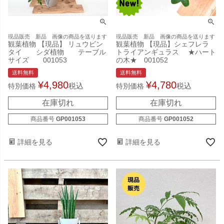
現品販売 新品 画像の商品を送ります
現品販売 新品 画像の商品を送ります
観葉植物 【現品】 リュウビン
観葉植物 【現品】シェフレラ
タイ シダ植物 テーブル
トライアンギュラス ★ハート
サイズ 001053
の木★ 001052
送料無料
送料無料
¥
4,980
¥
4,780
税込
税込
特別価格
特別価格
在庫切れ
在庫切れ
商品番号
GP001053
商品番号
GP001052
詳細を見る
詳細を見る