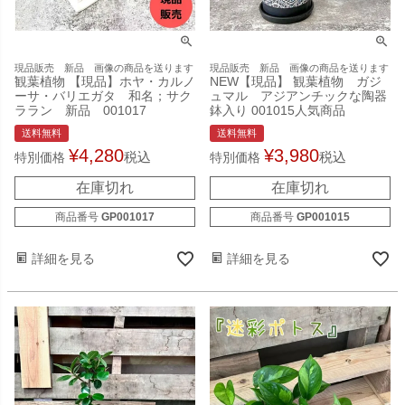
現品販売 新品 画像の商品を送ります
現品販売 新品 画像の商品を送ります
観葉植物 【現品】ホヤ・カルノ
NEW【現品】 観葉植物 ガジ
ーサ・バリエガタ 和名；サク
ュマル アジアンチックな陶器
ララン 新品 001017
鉢入り 001015人気商品
送料無料
送料無料
¥
4,280
¥
3,980
税込
税込
特別価格
特別価格
在庫切れ
在庫切れ
商品番号
GP001017
商品番号
GP001015
詳細を見る
詳細を見る