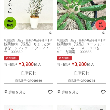
現品販売 新品 画像の商品を送ります
現品販売 新品 画像の商品を送ります
観葉植物 【現品】 ちょっと大
観葉植物 【現品】 ユーフォル
きな ソフォラ・ミクロフィ
ビア・イネルミス ”タコも
ラ 000860
の” 九頭竜 000858
送料無料
送料無料
¥
3,980
¥
3,980
税込
税込
特別価格
特別価格
在庫切れ
在庫切れ
商品番号
GP000860
商品番号
GP000744
詳細を見る
詳細を見る