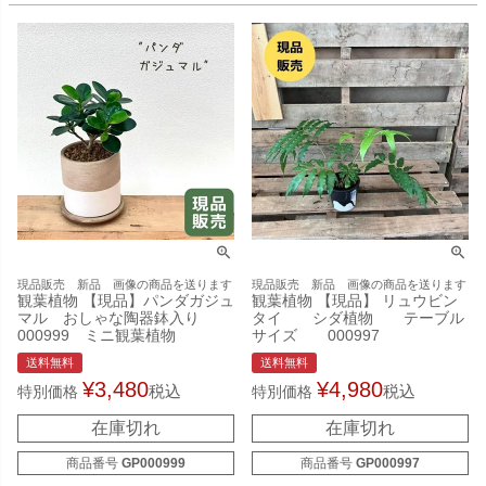
現品販売 新品 画像の商品を送ります
現品販売 新品 画像の商品を送ります
観葉植物 【現品】パンダガジュ
観葉植物 【現品】 リュウビン
マル おしゃな陶器鉢入り
タイ シダ植物 テーブル
000999 ミニ観葉植物
サイズ 000997
送料無料
送料無料
¥
3,480
¥
4,980
税込
税込
特別価格
特別価格
在庫切れ
在庫切れ
商品番号
GP000999
商品番号
GP000997