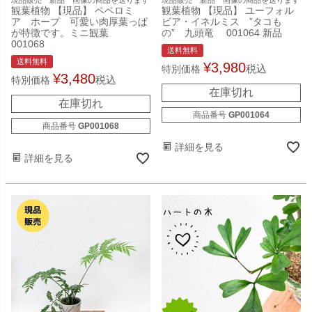
観葉植物 【現品】 ペペロミ
観葉植物 【現品】 ユーフォル
ア ホープ 可愛い肉厚葉っぱ
ビア・イネルミス ”タコも
が特徴です。ミニ観葉
の” 九頭竜 001064 新品
001068
送料無料
送料無料
¥
3,980
税込
特別価格
¥
3,480
税込
特別価格
在庫切れ
在庫切れ
商品番号
GP001064
商品番号
GP001068
詳細を見る
詳細を見る