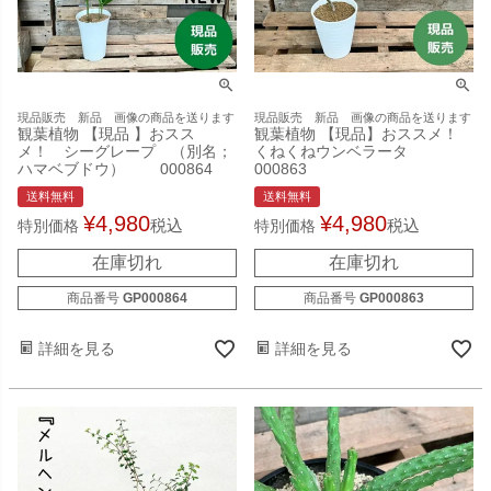
現品販売 新品 画像の商品を送ります
現品販売 新品 画像の商品を送ります
観葉植物 【現品 】おスス
観葉植物 【現品】おススメ！
メ！ シーグレープ （別名；
くねくねウンベラータ
ハマベブドウ） 000864
000863
送料無料
送料無料
¥
4,980
¥
4,980
税込
税込
特別価格
特別価格
在庫切れ
在庫切れ
商品番号
GP000864
商品番号
GP000863
詳細を見る
詳細を見る