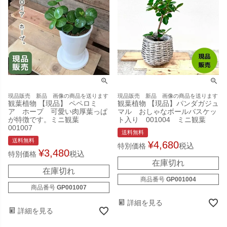
現品販売 新品 画像の商品を送ります
現品販売 新品 画像の商品を送ります
観葉植物 【現品】 ペペロミ
観葉植物 【現品】パンダガジュ
ア ホープ 可愛い肉厚葉っぱ
マル おしゃなボールバスケッ
が特徴です。ミニ観葉
ト入り 001004 ミニ観葉
001007
送料無料
送料無料
¥
4,680
税込
特別価格
¥
3,480
税込
特別価格
在庫切れ
在庫切れ
商品番号
GP001004
商品番号
GP001007
詳細を見る
詳細を見る