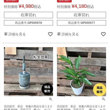
¥
4,980
¥
4,180
税込
税込
特別価格
特別価格
在庫切れ
在庫切れ
商品番号
GP000978
商品番号
GP000977
詳細を見る
詳細を見る
現品販売 新品 画像の商品を送ります
現品販売 新品 画像の商品を送ります
観葉植物 【現品】 希少 テフ
観葉植物 【現品】 希少 カラ