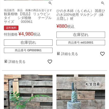
現品販売 新品 画像の商品を送ります
ひのき木綿（もくめん） 国産ひ
観葉植物 【現品】 リュウビン
のき100%使用 マルチング（鉢
タイ シダ植物 テーブル
土隠し）材
サイズ 000961
¥
880
税込
送料無料
¥
4,980
税込
特別価格
在庫切れ
在庫切れ
商品番号
m010001
商品番号
GP000961
詳細を見る
詳細を見る