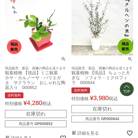
現品販売 新品 画像の商品を送ります
現品販売 新品 画像の商品を送ります
観葉植物 【現品】ミニ観葉
観葉植物 【現品】 ちょっと大
ホヤ・カルノーサ・バリエガ
きな ソフォラ・ミクロフィ
タ サクララン おしゃれな陶
ラ 000844
器入り 000852
送料無料
送料無料
¥
3,980
税込
特別価格
¥
4,280
税込
特別価格
在庫切れ
在庫切れ
商品番号
GP000844
商品番号
GP000852
詳細を見る
詳細を見る