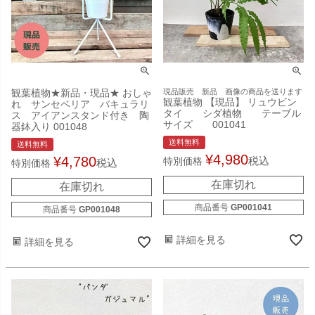
観葉植物★新品・現品★ おしゃ
現品販売 新品 画像の商品を送ります
観葉植物 【現品】 リュウビン
れ サンセベリア バキュラリ
タイ シダ植物 テーブル
ス アイアンスタンド付き 陶
サイズ 001041
器鉢入り 001048
送料無料
送料無料
¥
4,980
¥
4,780
税込
特別価格
税込
特別価格
在庫切れ
在庫切れ
商品番号
GP001041
商品番号
GP001048
詳細を見る
詳細を見る