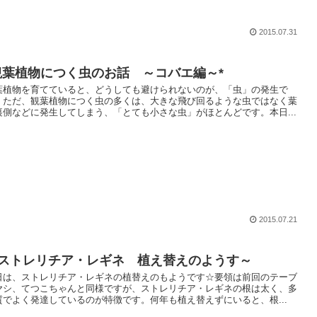
2015.07.31
観葉植物につく虫のお話 ～コバエ編～*
葉植物を育てていると、どうしても避けられないのが、「虫」の発生で
。ただ、観葉植物につく虫の多くは、大きな飛び回るような虫ではなく葉
裏側などに発生してしまう、「とても小さな虫」がほとんどです。本日...
2015.07.21
ストレリチア・レギネ 植え替えのようす～
日は、ストレリチア・レギネの植替えのもようです☆要領は前回のテーブ
ヤシ、てつこちゃんと同様ですが、ストレリチア・レギネの根は太く、多
質でよく発達しているのが特徴です。何年も植え替えずにいると、根...