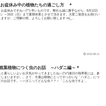
 お盆休み中の植物たちの過ごし方 ＊
うお盆休みですね～(^^) 早いものです。弊社も誠に勝手ながら、8月12日
水）～16日（日）まで夏期休業とさせて頂きます。大変ご迷惑をお掛けい
しますが、ご理解の程、よろしくお願い致します m(_...
2015.08.11
観葉植物につく虫のお話 ～ハダニ編～＊
っと夏らしいよいお天気がやってきましたね～(^o^)連日の熱帯夜には、参
てしまいますが。。さて、今週は植物にとってやっかいな「ハダニ」につ
てのお話です。～ハダニってどんな虫？？～「こんな虫ですよ...