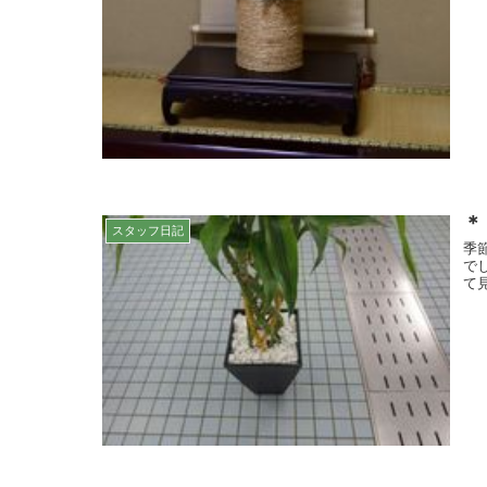
＊
スタッフ日記
季
で
て