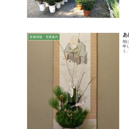
あ
新着情報・営業案内
明
申
く