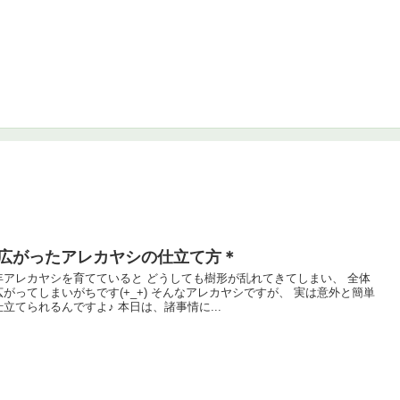
広がったアレカヤシの仕立て方＊
年アレカヤシを育てていると どうしても樹形が乱れてきてしまい、 全体
広がってしまいがちです(+_+) そんなアレカヤシですが、 実は意外と簡単
仕立てられるんですよ♪ 本日は、諸事情に...