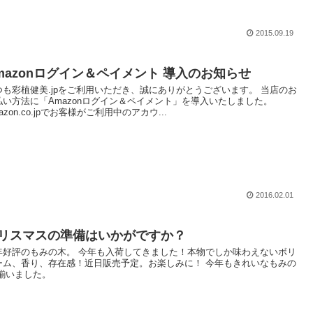
2015.09.19
mazonログイン＆ペイメント 導入のお知らせ
つも彩植健美.jpをご利用いただき、誠にありがとうございます。 当店のお
払い方法に「Amazonログイン＆ペイメント」を導入いたしました。
azon.co.jpでお客様がご利用中のアカウ...
2016.02.01
リスマスの準備はいかがですか？
年好評のもみの木。 今年も入荷してきました！本物でしか味わえないボリ
ーム、香り、存在感！近日販売予定。お楽しみに！ 今年もきれいなもみの
 揃いました。