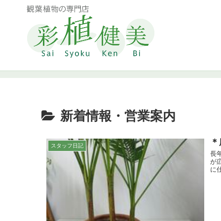
新着情報・営業案内
＊
スタッフ日記
長
が
に