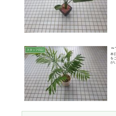
～
スタッフ日記
本
を
が