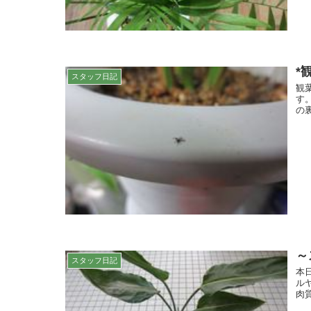
*
スタッフ日記
観
す
の
～
スタッフ日記
本
ル
肉