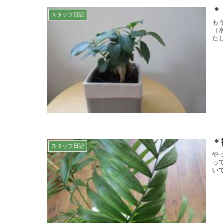
＊
スタッフ日記
も
（
た
＊
スタッフ日記
や
っ
い