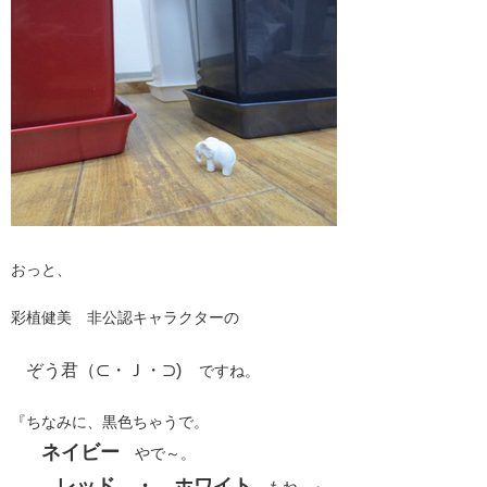
おっと、
彩植健美 非公認キャラクターの
ぞう君（⊂・Ｊ・⊃)
ですね。
『ちなみに、黒色ちゃうで。
ネイビー
やで～。
レッド ・ ホワイト
もね。』