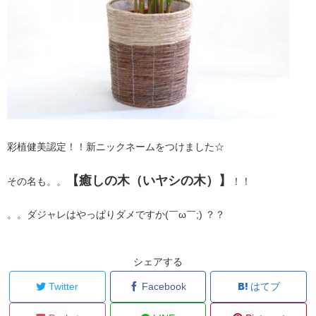
彩植健美認定！！新ニックネームをつけました☆
【癒しの木（いヤシの木）】
その名も。。
！！
。。ダジャレはやっぱりダメですか(￣ω￣;) ？？
シェアする
Twitter
Facebook
はてブ