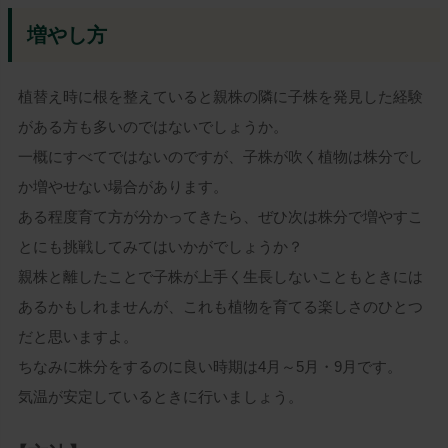
増やし方
植替え時に根を整えていると親株の隣に子株を発見した経験
がある方も多いのではないでしょうか。
一概にすべてではないのですが、子株が吹く植物は株分でし
か増やせない場合があります。
ある程度育て方が分かってきたら、ぜひ次は株分で増やすこ
とにも挑戦してみてはいかがでしょうか？
キーワード
親株と離したことで子株が上手く生長しないこともときには
あるかもしれませんが、これも植物を育てる楽しさのひとつ
だと思いますよ。
価格
ちなみに株分をするのに良い時期は4月～5月・9月です。
〜
気温が安定しているときに行いましょう。
カテゴリ