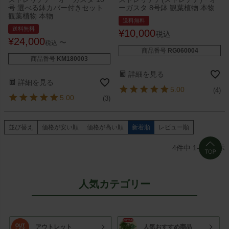
号 選べる鉢カバー付きセット
ーガスタ 8号鉢 観葉植物 本物
観葉植物 本物
送料無料
送料無料
¥
10,000
税込
¥
24,000
〜
税込
商品番号
RG060004
商品番号
KM180003
詳細を見る
詳細を見る
5.00
(4)
5.00
(3)
並び替え
価格が安い順
価格が高い順
新着順
レビュー順
4
件中
1
-
4
件表示
人気カテゴリー
アウトレット
人気おすすめ商品