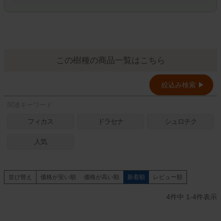
即日発送対象商品のみ表示する
送料無料商品のみ表示する
この樹種の商品一覧はこちら
検索
絞込み検索 ▶︎
関連キーワード
フィカス
ドラセナ
シュロチク
人気
並び替え
価格が安い順
価格が高い順
新着順
レビュー順
4
件中
1
-
4
件表示