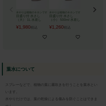
水やりは植物のキホンです
水やりは植物のキホンです
目盛り付 水さし
目盛り付 水さし
（大） 1L 水差し
（小） 500ml 水差し
¥
1,980
¥
1,260
税込
税込
葉水について
スプレーなどで、植物の葉に霧吹きを行うことを葉水とい
います。
水やりだけでは、葉の乾燥による傷みを防ぐことはできま
せん。