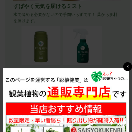
すばやく元気を届けるミスト
水で薄める必要がないので手間いらずです！ 葉から肥料
を届けます。
×
鉢に置くだけで簡単、便利
葉や土にシュッとかけるだ
なタブレット肥料
けで色鮮やかで緑が濃い植
MY PLANTS 長く丈
物に
MY PLANTS すばや
夫に育てるタブレッ
く元気を届けるミス
ト 肥料（置肥） 約
ト 肥料 スプレー
170錠 KINCHO園芸
250ml KINCHO園芸
¥
1,100
税込
¥
1,100
税込