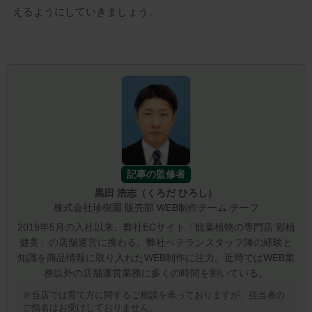
えるようにしていきましょう。
並び順
新着順
登録順
価格が安い順
価格が高い順
記事の監修者
優先度順
黒田 浩志（くろだ ひろし）
株式会社珍樹園 販売部 WEB制作チーム チーフ
レビュー順
2019年5月の入社以来、弊社ECサイト「観葉植物の専門店 彩植
健美」の店舗運営に携わる。弊社ベテランスタッフ陣の経験と
キーワードヒット順
知識を商品情報に取り入れたWEB制作に注力。近時ではWEB業
務以外の店舗運営業務に多くの時間を割いている。
即日発送／送料無料対象商品（一部地域除く）
※当店では
育て方に関するご相談
を承っておりますが、担当者の
ご指名はお受けしておりません。