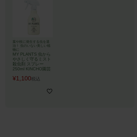
葉や枝に発生する虫を退
治！ 虫のいない美しい植
物に
MY PLANTS 虫から
やさしく守るミスト
殺虫剤 スプレー
250ml KINCHO園芸
¥
1,100
税込