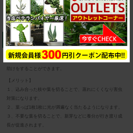
剪定について
不要な枝や葉を切り落とすことで、植物を健全に育てる手
助けをすることができます。
【メリット】
１、込み合った枝や葉を切ることで、蒸れにくくなり害虫
対策になります。
２、葉っぱ1枚1枚に光が満遍なく当たるようになります。
３、不要な葉を切ることで、新芽などに養分が行き渡り成
長が促進されます。