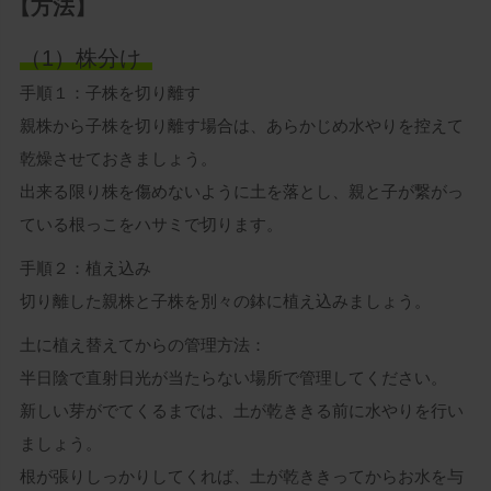
【方法】
（1）株分け
鉢の大きさ
手順１：子株を切り離す
6号鉢
親株から子株を切り離す場合は、あらかじめ水やりを控えて
乾燥させておきましょう。
7号鉢
出来る限り株を傷めないように土を落とし、親と子が繋がっ
ている根っこをハサミで切ります。
8号鉢
手順２：植え込み
切り離した親株と子株を別々の鉢に植え込みましょう。
10号鉢
土に植え替えてからの管理方法：
在庫なし商品
半日陰で直射日光が当たらない場所で管理してください。
在庫なし商品を表示しない
新しい芽がでてくるまでは、土が乾ききる前に水やりを行い
ましょう。
商品番号
根が張りしっかりしてくれば、土が乾ききってからお水を与