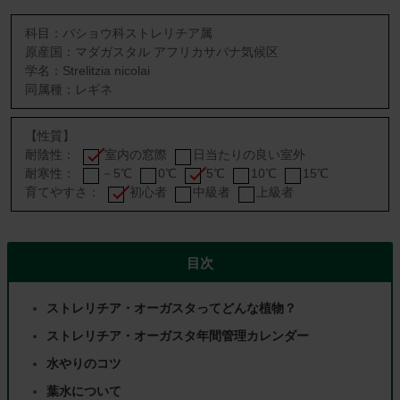
科目：バショウ科ストレリチア属
原産国：マダガスタル アフリカサバナ気候区
学名：Strelitzia nicolai
同属種：レギネ
【性質】
耐陰性：
室内の窓際
日当たりの良い室外
耐寒性：
－5℃
0℃
5℃
10℃
15℃
育てやすさ：
初心者
中級者
上級者
目次
ストレリチア・オーガスタってどんな植物？
ストレリチア・オーガスタ年間管理カレンダー
水やりのコツ
葉水について