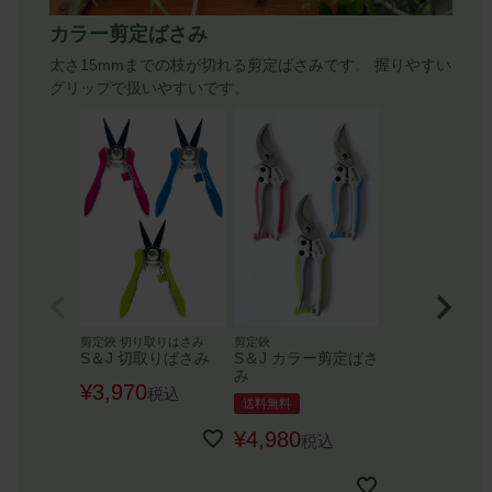
カラー剪定ばさみ
太さ15mmまでの枝が切れる剪定ばさみです。 握りやすい
グリップで扱いやすいです。
剪定鋏 切り取りはさみ
剪定鋏
S＆J 切取りばさみ
S＆J カラー剪定ばさ
み
¥
3,970
税込
送料無料
¥
4,980
税込