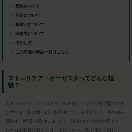
肥料の与え方
剪定について
植替えについて
病害虫について
増やし方
この樹種の商品一覧はこちら
ストレリチア・オーガスタってどんな植
物？
ストレリチア・オーガスタ、存在感たっぷりの楕円型の大き
な大きな一枚の葉っぱが魅力的です。成長すると、長さ60～
120cm、幅30～60cmにも なり、同属の中では最大種です。
しかも紫灰色の苞をつけ、その中から白色の花弁を出しま