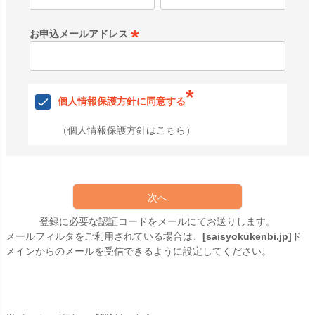
必
須
お申込メールアドレス
)
(
必
須
*
)
個人情報保護方針に同意する
（
個人情報保護方針はこちら
）
次へ
登録に必要な認証コードをメールにてお送りします。
メールフィルタをご利用されている場合は、
[saisyokukenbi.jp]
ド
メインからのメールを受信できるように設定してください。