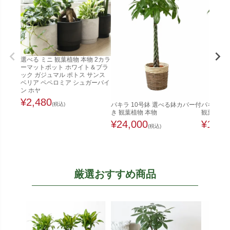
選べる ミニ 観葉植物 本物 2カラ
ーマットポット ホワイト＆ブラ
ック ガジュマル ポトス サンス
ベリア ペペロミア シュガーバイ
ン ホヤ
¥
2,480
(税込)
パキラ 10号鉢 選べる鉢カバー付
パキラ 8
き 観葉植物 本物
観葉植物 
¥
24,000
¥
12,8
(税込)
厳選おすすめ商品