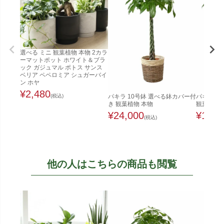
選べる ミニ 観葉植物 本物 2カラ
ーマットポット ホワイト＆ブラ
ック ガジュマル ポトス サンス
ベリア ペペロミア シュガーバイ
ン ホヤ
¥
2,480
(税込)
パキラ 10号鉢 選べる鉢カバー付
パキラ 8
き 観葉植物 本物
観葉植物 
¥
24,000
¥
12,8
(税込)
他の人はこちらの商品も閲覧