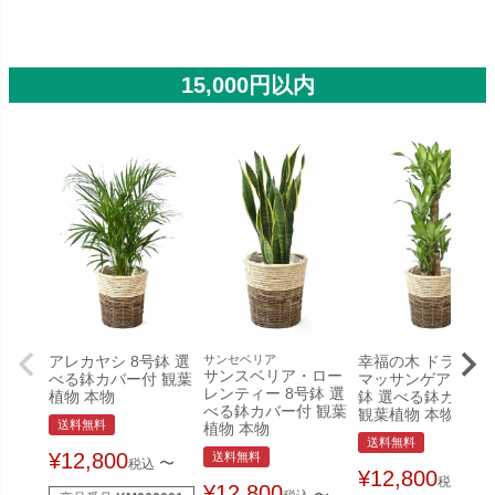
15,000円以内
アレカヤシ 8号鉢 選
サンセベリア
幸福の木 ドラセナ
サンスベリア・ロー
べる鉢カバー付 観葉
マッサンゲアナ 8号
レンティー 8号鉢 選
植物 本物
鉢 選べる鉢カバー
べる鉢カバー付 観葉
観葉植物 本物
送料無料
植物 本物
送料無料
¥
12,800
送料無料
〜
税込
¥
12,800
〜
税込
¥
12,800