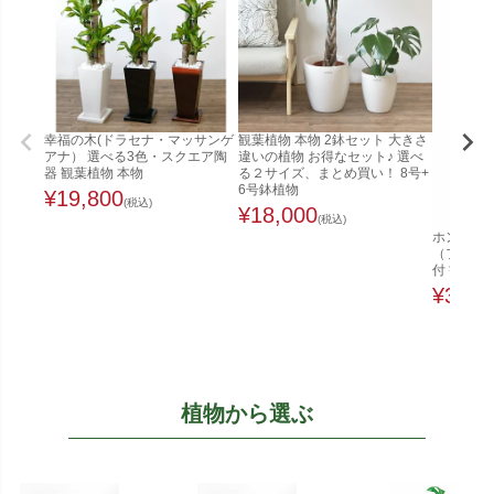
幸福の木(ドラセナ・マッサンゲ
観葉植物 本物 2鉢セット 大きさ
アナ） 選べる3色・スクエア陶
違いの植物 お得なセット♪ 選べ
器 観葉植物 本物
る２サイズ、まとめ買い！ 8号+
6号鉢植物
¥
19,800
(税込)
¥
18,000
(税込)
ホンコンカ
（ファイ
付 観葉植
¥
32,0
植物から選ぶ