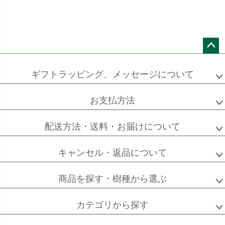
ストレチア
ストレチア
ゲッキツ
オーガスタ
ペー
ジト
ドラセナ
ドラセナ
フェニックス
ギフトラッピング、メッセージについて
ワーネッキー
マルギナータ
ロベレニー
ップ
へ
お支払方法
配送方法・送料・お届けについて
エバーフレッシュ
シュロチク
メキシコ
ケンチャヤシ
キャンセル・返品について
商品を探す・樹種から選ぶ
ソフォラ
ザミオクルカス
フランスゴム
カテゴリから探す
ミクロフィラ