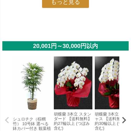
もっと見る
20,001円～30,000円以内
胡蝶蘭 3本立 スタン
胡蝶蘭 3本立 プレ
ダード 【送料無料】
ャス 【送料無料】
シュロチク（棕櫚
約27輪以上 (つぼみ
約30輪以上 (つぼみ
竹） 10号鉢 選べる
含む)
含む)
鉢カバー付き 観葉植