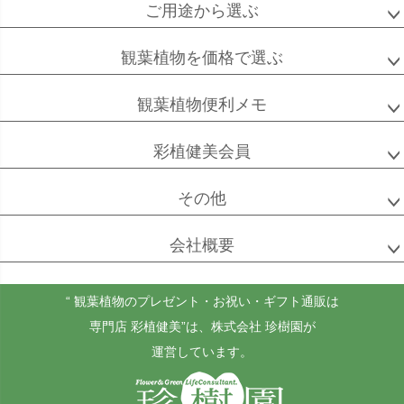
ご用途から選ぶ
観葉植物を価格で選ぶ
フィカス
フィカス
ホンコンカポック
アルテシーマ
バーガンディ
観葉植物便利メモ
彩植健美会員
高性
ソテツ
クルシアロゼア
その他
チャメドレア
会社概要
“ 観葉植物のプレゼント・お祝い・ギフト通販は
ベンガル
シュガーバイン
マングーカズラ
ボダイジュ
専門店 彩植健美”
は、株式会社 珍樹園が
運営しています。