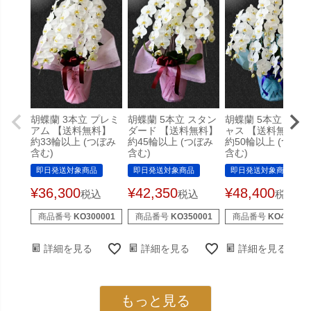
胡蝶蘭 3本立 プレミ
胡蝶蘭 5本立 スタン
胡蝶蘭 5本立 プレ
アム 【送料無料】
ダード 【送料無料】
ャス 【送料無料】
約33輪以上 (つぼみ
約45輪以上 (つぼみ
約50輪以上 (つぼみ
含む)
含む)
含む)
即日発送対象商品
即日発送対象商品
即日発送対象商品
¥
36,300
¥
42,350
¥
48,400
税込
税込
税込
商品番号
KO300001
商品番号
KO350001
商品番号
KO400001
詳細を見る
詳細を見る
詳細を見る
もっと見る