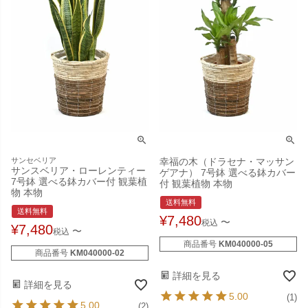
サンセベリア
幸福の木（ドラセナ・マッサン
サンスベリア・ローレンティー
ゲアナ） 7号鉢 選べる鉢カバー
7号鉢 選べる鉢カバー付 観葉植
付 観葉植物 本物
物 本物
送料無料
送料無料
¥
7,480
〜
税込
¥
7,480
〜
税込
商品番号
KM040000-05
商品番号
KM040000-02
詳細を見る
詳細を見る
5.00
(1)
5.00
(2)