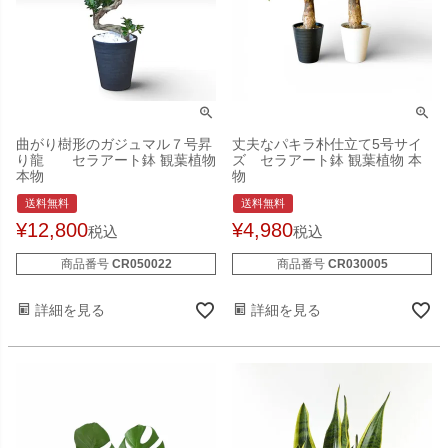
曲がり樹形のガジュマル７号昇
丈夫なパキラ朴仕立て5号サイ
り龍 セラアート鉢 観葉植物
ズ セラアート鉢 観葉植物 本
本物
物
送料無料
送料無料
¥
12,800
¥
4,980
税込
税込
商品番号
CR050022
商品番号
CR030005
詳細を見る
詳細を見る