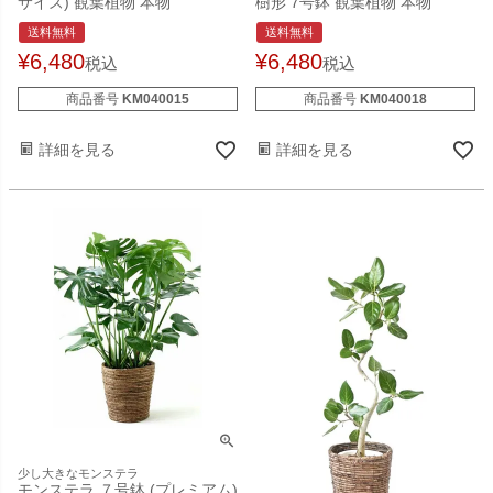
サイズ) 観葉植物 本物
樹形 7号鉢 観葉植物 本物
送料無料
送料無料
¥
6,480
¥
6,480
税込
税込
商品番号
KM040015
商品番号
KM040018
詳細を見る
詳細を見る
少し大きなモンステラ
モンステラ ７号鉢 (プレミアム)