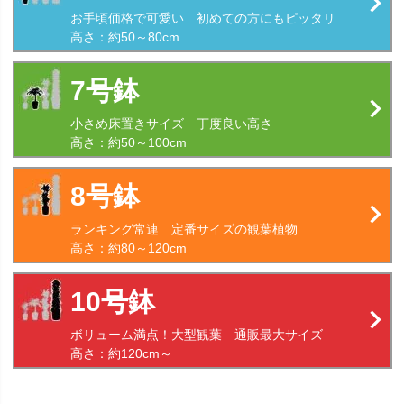
お手頃価格で可愛い 初めての方にもピッタリ
新着順
高さ：約50～80cm
登録順
7号鉢
価格が安い順
小さめ床置きサイズ 丁度良い高さ
価格が高い順
高さ：約50～100cm
優先度順
8号鉢
レビュー順
ランキング常連 定番サイズの観葉植物
高さ：約80～120cm
キーワードヒット順
10号鉢
即日発送／送料無料対象商品（一部地域除く）
ボリューム満点！大型観葉 通販最大サイズ
即日発送対象商品のみ表示する
高さ：約120cm～
送料無料商品のみ表示する