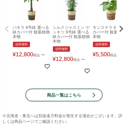
パキラ 8号鉢 選べる
シルクジャスミン ゲ
モンステラ 6号鉢 
鉢カバー付 観葉植物
ッキツ 8号鉢 選べる
カバー付 観葉植物
本物
鉢カバー付 観葉植物
本物
本物
送料無料
送料無料
送料無料
キーワード
¥
12,800
¥
5,500
〜
〜
税込
税込
¥
12,800
〜
税込
価格
〜
商品一覧はこちら
カテゴリ
※北海道・東北へは別途遠方料金が発生する場合がございます。詳
しくは商品ページでご確認ください。
鉢の大きさ