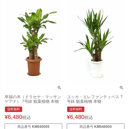
幸福の木（ドラセナ・マッサン
ユッカ・エレファンティペス 7
ゲアナ） 7号鉢 観葉植物 本物
号鉢 観葉植物 本物
送料無料
送料無料
¥
6,480
¥
6,480
税込
税込
商品番号
KM040005
商品番号
KM040004