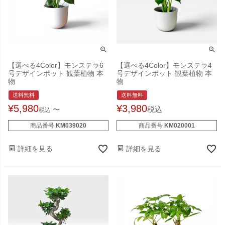
【選べる4Color】モンステラ6
【選べる4Color】モンステラ4
号デザインポット 観葉植物 本
号デザインポット 観葉植物 本
物
物
送料無料
送料無料
¥
5,980
¥
3,980
税込
〜
税込
商品番号
KM039020
商品番号
KM020001
詳細を見る
詳細を見る