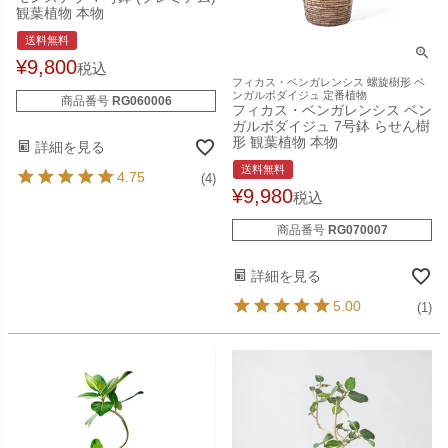
観葉植物 本物
送料無料
¥
9,800
税込
フィカス・ベンガレンシス 螺旋樹形 ベ
ンガルボダイジュ 定番植物
商品番号
RG060006
フィカス・ベンガレンシス ベン
ガルボダイジュ 7号鉢 らせん樹
形 観葉植物 本物
詳細を見る
送料無料
4.75
(4)
¥
9,980
税込
商品番号
RG070007
詳細を見る
5.00
(1)