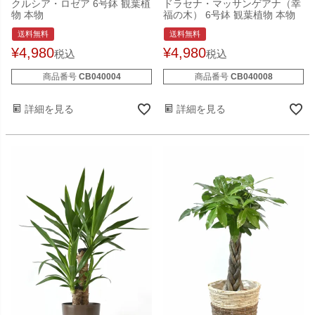
クルシア・ロゼア 6号鉢 観葉植
ドラセナ・マッサンゲアナ（幸
物 本物
福の木） 6号鉢 観葉植物 本物
送料無料
送料無料
¥
4,980
¥
4,980
税込
税込
商品番号
CB040004
商品番号
CB040008
詳細を見る
詳細を見る