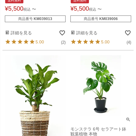
送料無料
送料無料
¥
5,500
¥
5,500
〜
〜
税込
税込
商品番号
KM039013
商品番号
KM039006
詳細を見る
詳細を見る
5.00
5.00
(2)
(4)
モンステラ 6号 セラアート鉢
観葉植物 本物