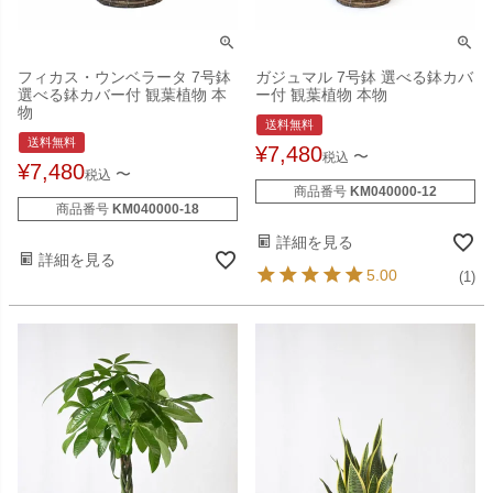
フィカス・ウンベラータ 7号鉢
ガジュマル 7号鉢 選べる鉢カバ
選べる鉢カバー付 観葉植物 本
ー付 観葉植物 本物
物
送料無料
送料無料
¥
7,480
〜
税込
¥
7,480
〜
税込
商品番号
KM040000-12
商品番号
KM040000-18
詳細を見る
詳細を見る
5.00
(1)