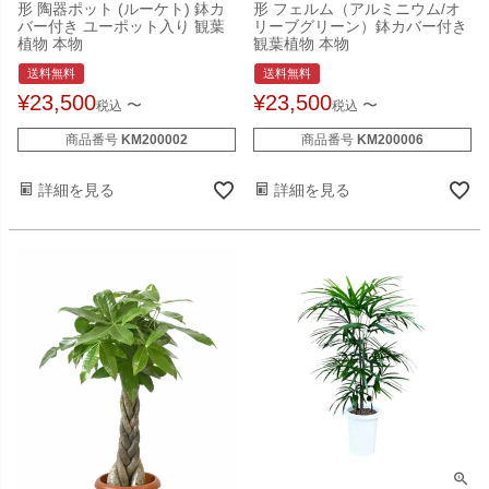
形 陶器ポット (ルーケト) 鉢カ
形 フェルム（アルミニウム/オ
バー付き ユーポット入り 観葉
リーブグリーン）鉢カバー付き
植物 本物
観葉植物 本物
送料無料
送料無料
¥
23,500
¥
23,500
〜
〜
税込
税込
商品番号
KM200002
商品番号
KM200006
詳細を見る
詳細を見る