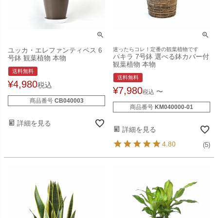
ユッカ・エレファンティペス 6
迷ったらコレ！定番の観葉植物です
パキラ 7号鉢 選べる鉢カバー付
号鉢 観葉植物 本物
観葉植物 本物
送料無料
送料無料
¥
4,980
税込
¥
7,980
〜
税込
商品番号
CB040003
商品番号
KM040000-01
詳細を見る
詳細を見る
4.80
(5)