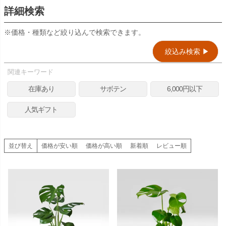
詳細検索
検索
※価格・種類など絞り込んで検索できます。
絞込み検索 ▶︎
関連キーワード
在庫あり
サボテン
6,000円以下
人気ギフト
並び替え
価格が安い順
価格が高い順
新着順
レビュー順