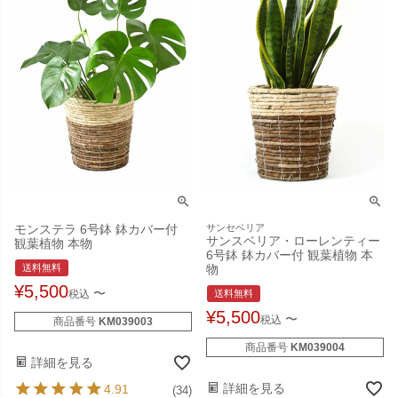
モンステラ 6号鉢 鉢カバー付
サンセベリア
サンスベリア・ローレンティー
観葉植物 本物
6号鉢 鉢カバー付 観葉植物 本
送料無料
物
¥
5,500
〜
税込
送料無料
¥
5,500
〜
税込
商品番号
KM039003
商品番号
KM039004
詳細を見る
詳細を見る
4.91
(34)