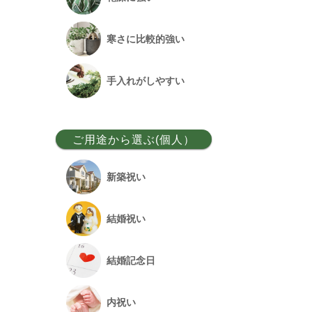
ベンガルボダイジュ
寒さに比較的強い
フランスゴム
手入れがしやすい
アレカヤシ
ご用途から選ぶ(個人）
アンスリウム
新築祝い
オーガスタ
結婚祝い
シュロチク
結婚記念日
幸福の木
内祝い