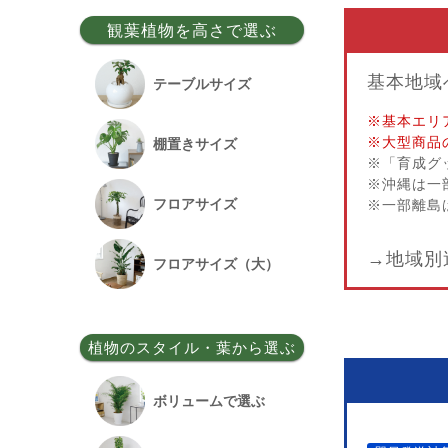
事務所移転祝い
観葉植物を高さで選ぶ
基本地域
昇格祝い
テーブルサイズ
※基本エリ
開所祝い
※大型商品
棚置きサイズ
※「育成グ
※沖縄は一
改装祝い
フロアサイズ
※一部離島
→地域別
昇進祝い
フロアサイズ（大）
開院祝い
植物のスタイル・葉から選ぶ
竣工祝い
ボリュームで選ぶ
退職祝い