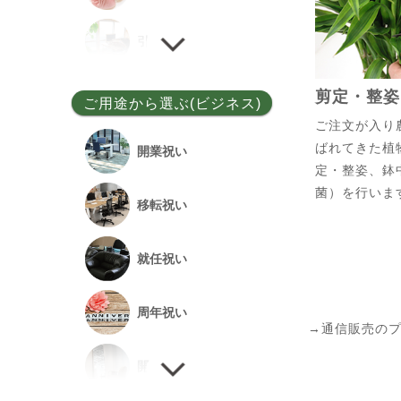
ユッカ
引越し祝い
その他
剪定・整姿
誕生日祝い
ご用途から選ぶ(ビジネス)
ご注文が入り
ばれてきた植
敬老の日
開業祝い
定・整姿、鉢
菌）を行いま
新居祝い
移転祝い
退院祝い
就任祝い
改築祝い
周年祝い
→通信販売の
開店祝い