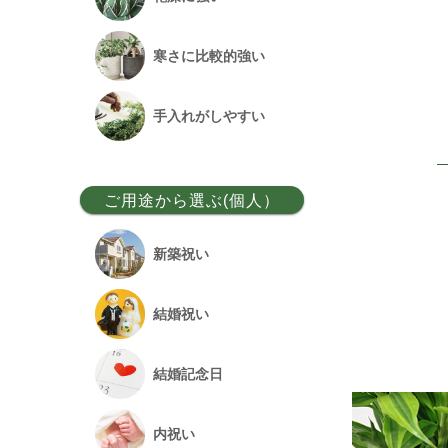
ベンガルボダイジュ
寒さに比較的強い
フランスゴム
手入れがしやすい
アレカヤシ
ご用途から選ぶ(個人）
アンスリウム
新築祝い
オーガスタ
結婚祝い
シュロチク
結婚記念日
幸福の木
内祝い