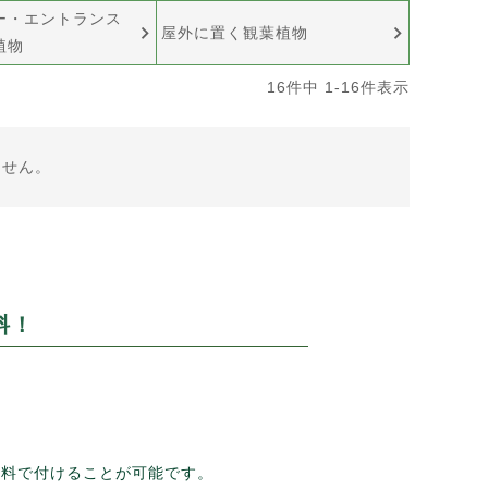
ー・エントランス
屋外に置く観葉植物
植物
16
件中
1
-
16
件表示
ません。
料！
無料で付けることが可能です。