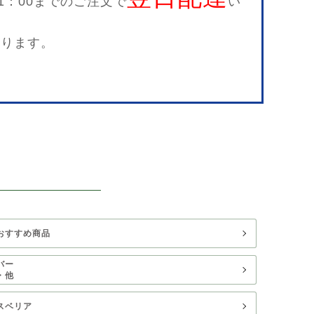
1：00までのご注文で
い
限ります。
。
おすすめ商品
バー
・他
スベリア