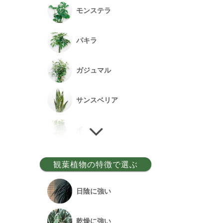
モンステラ
パキラ
ガジュマル
サンスベリア
ポトス
ゲッキツ
観葉植物の特徴で選ぶ
ウンベラータ
日陰に強い
アルテシーマ
乾燥に強い