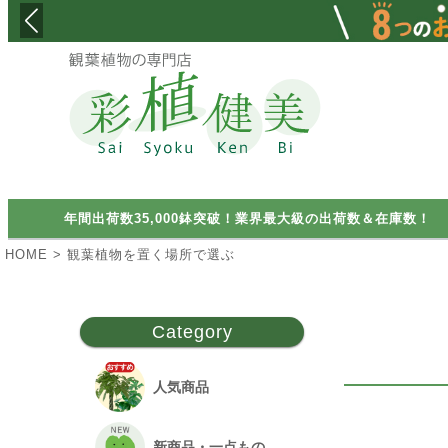
価格
カテゴリ
検索
年間出荷数35,000鉢突破！業界最大級の出荷数＆在庫数！
鉢の大き
HOME
観葉植物を置く場所で選ぶ
6
Category
人気商品
新商品・一点もの