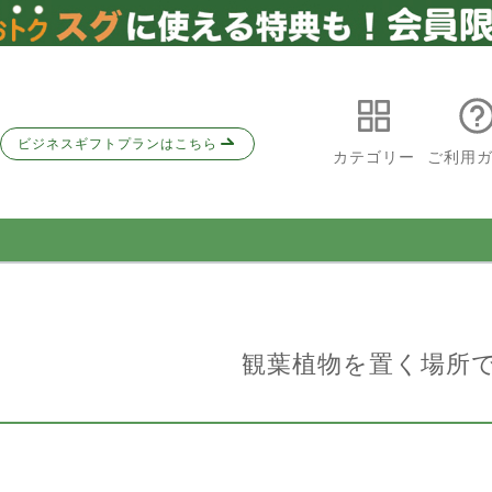
在庫
商品番号
〜
ビジネスギフトプランはこちら
カテゴリー
ご利用
並び順
新着
さ
価格
号鉢
7号鉢
8号鉢
10号鉢
キー
観葉植物を置く場所
即日発送
即日
送料