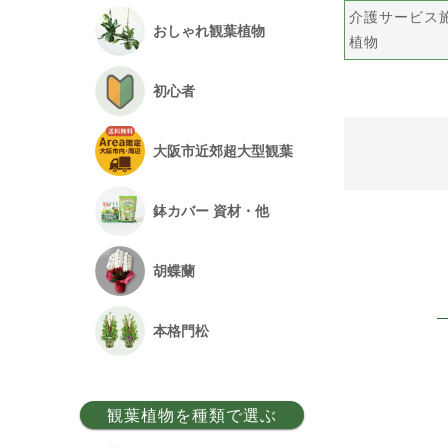
介護サービス
おしゃれ観葉植物
植物
初心者
大阪市近郊超大型観葉
鉢カバー 資材・他
胡蝶蘭
本格門松
観葉植物を種類で選ぶ