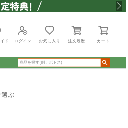
なし商品を表示しない
ガイド
ログイン
お気に入り
注文履歴
カート
順
登録順
価格が安い順
が高い順
優先度順
レビュー順
ワードヒット順
で選ぶ
／送料無料対象商品（一部地域除く）
発送対象商品のみ表示する
無料商品のみ表示する