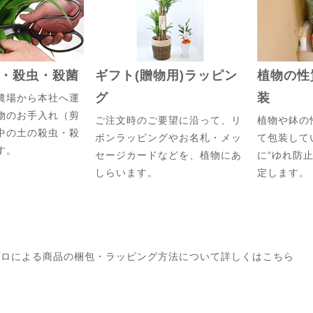
・殺虫・殺菌
ギフト(贈物用)ラッピン
植物の性
グ
装
農場から本社へ運
物のお手入れ（剪
ご注文時のご要望に沿って、リ
植物や鉢の
中の土の殺虫・殺
ボンラッピングやお名札・メッ
て包装して
す。
セージカードなどを、植物にあ
に“ゆれ防
しらいます。
定します。
プロによる商品の梱包・ラッピング方法について詳しくはこちら