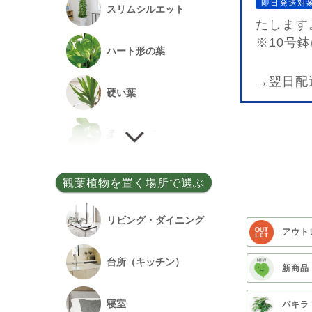
即日発送対
スリムシルエット
たします
事務所開設祝い
※10号
ハート形の葉
落成祝い
→翌日配
硬い葉
餞別
柔らかい葉
細い葉
観葉植物を置く場所で選ぶ
丸い葉
リビング・ダイニング
アウト
多肉質の葉
台所（キッチン）
新商品
寝室
パキラ