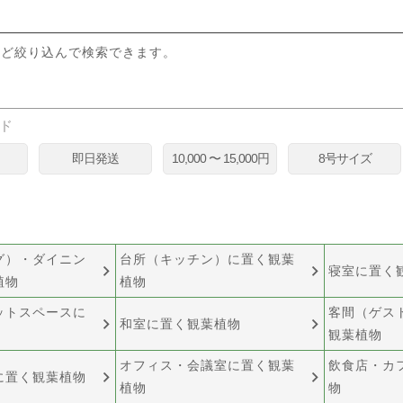
検索
など絞り込んで検索できます。
ド
即日発送
10,000 〜 15,000円
8号サイズ
グ）・ダイニン
台所（キッチン）に置く観葉
寝室に置く
植物
植物
ットスペースに
客間（ゲス
和室に置く観葉植物
観葉植物
オフィス・会議室に置く観葉
飲食店・カ
に置く観葉植物
植物
物