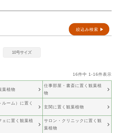
絞込み検索 ▶︎
10号サイズ
16
件中
1
-
16
件表示
仕事部屋・書斎に置く観葉植
観葉植物
物
トルーム）に置く
玄関に置く観葉植物
フェに置く観葉植
サロン・クリニックに置く観
葉植物