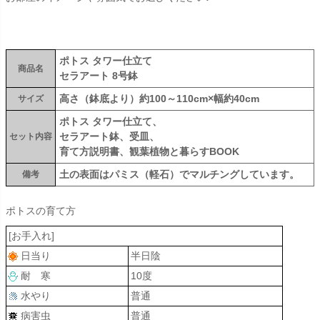
ポトス タワー仕立て
商品名
セラアート 8号鉢
高さ（鉢底より）約100～110cm×幅約40cm
サイズ
ポトス タワー仕立て、
セラアート鉢、受皿、
セット内容
育て方説明書、観葉植物と暮らすBOOK
土の表面はパミス（軽石）でマルチングしています。
備考
ポトスの育て方
[お手入れ]
日当り
半日陰
耐 寒
10度
水やり
普通
病害虫
普通