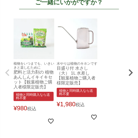
ご一緒にいかがですか？
植物をいつまでも、いきい
水やりは植物のキホンです
きと楽しむために
目盛り付 水さし
肥料と活力剤の 植物
（大） 1L 水差し
あんしんイキイキセ
【観葉植物ご購入者
ット【観葉植物ご購
様限定販売】
入者様限定販売】
植物と同時購入なら送
料不要
植物と同時購入なら送
料不要
¥
1,980
税込
¥
980
税込