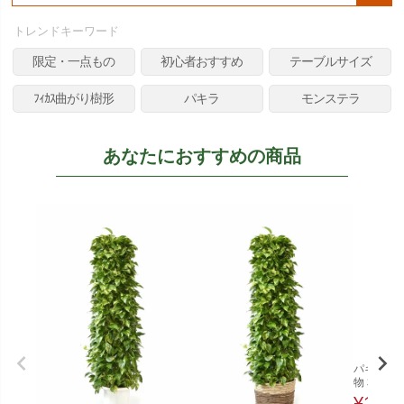
検
索
トレンドキーワード
限定・一点もの
初心者おすすめ
テーブルサイズ
ﾌｨｶｽ曲がり樹形
パキラ
モンステラ
あなたにおすすめの商品
パキラ 8
物 本物
¥
12,0