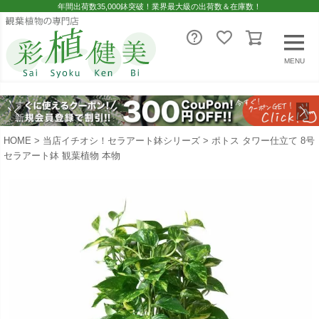
年間出荷数35,000鉢突破！業界最大級の出荷数＆在庫数！
MENU
HOME
当店イチオシ！セラアート鉢シリーズ
ポトス タワー仕立て 8号
セラアート鉢 観葉植物 本物