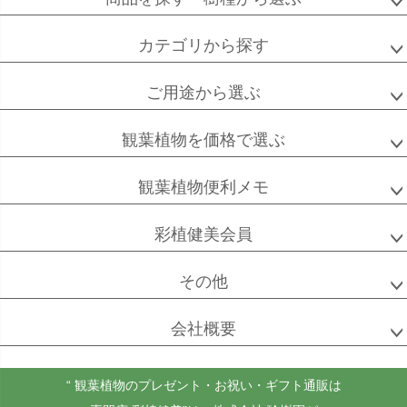
カテゴリから探す
高性
ソテツ
クルシアロゼア
チャメドレア
ご用途から選ぶ
観葉植物を価格で選ぶ
ベンガル
シュガーバイン
マングーカズラ
ボダイジュ
観葉植物便利メモ
彩植健美会員
その他
ゴールドクレスト
ケンチャヤシ
チャメドレア
セフリジー
会社概要
“ 観葉植物のプレゼント・お祝い・ギフト通販は
ホヤ
アンスリウム
もみの木