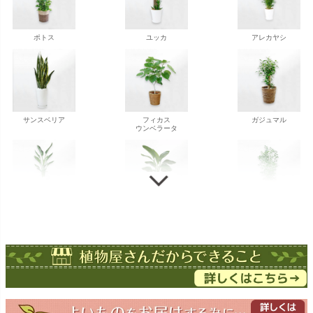
ポトス
ユッカ
アレカヤシ
サンスベリア
フィカス
ガジュマル
ウンベラータ
ストレチア
ストレチア
ゲッキツ
オーガスタ
ドラセナ
ドラセナ
フェニックス
ワーネッキー
マルギナータ
ロベレニー