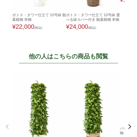
ポトス・タワー仕立て 10号鉢 観
ポトス・タワー仕立て 10号鉢 選
葉植物 本物
べる鉢カバー付き 観葉植物 本物
¥
22,000
¥
24,000
(税込)
(税込)
他の人はこちらの商品も閲覧
パキラ 8
物 本物