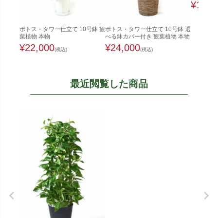
¥
12,0
ポトス・タワー仕立て 10号鉢 観
ポトス・タワー仕立て 10号鉢 選
葉植物 本物
べる鉢カバー付き 観葉植物 本物
¥
22,000
¥
24,000
(税込)
(税込)
最近閲覧した商品