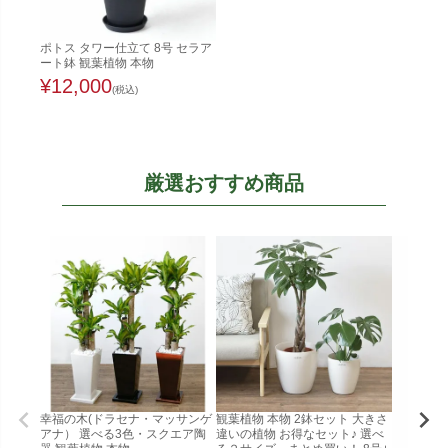
ポトス タワー仕立て 8号 セラア
ート鉢 観葉植物 本物
¥
12,000
(税込)
厳選おすすめ商品
幸福の木(ドラセナ・マッサンゲ
観葉植物 本物 2鉢セット 大きさ
アナ） 選べる3色・スクエア陶
違いの植物 お得なセット♪ 選べ