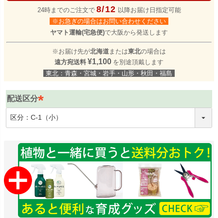
8/12
24時までのご注文で
以降お届け日指定可能
※お急ぎの場合はお問い合わせください
ヤマト運輸(宅急便)
で大阪から発送します
※お届け先が
北海道
または
東北
の場合は
¥1,100
遠方宛送料
を別途頂戴します
東北：青森・宮城・岩手・山形・秋田・福島
配送区分
(
必
須
)