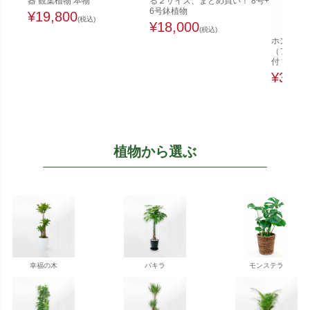
器 観葉植物 本物
る２サイズ、まとめ買い！ 8号+
6号鉢植物
¥
19,800
(税込)
¥
18,000
(税込)
ホンコンカ
（ファイ
付 観葉植
¥
32,0
植物から選ぶ
幸福の木
パキラ
モンステラ