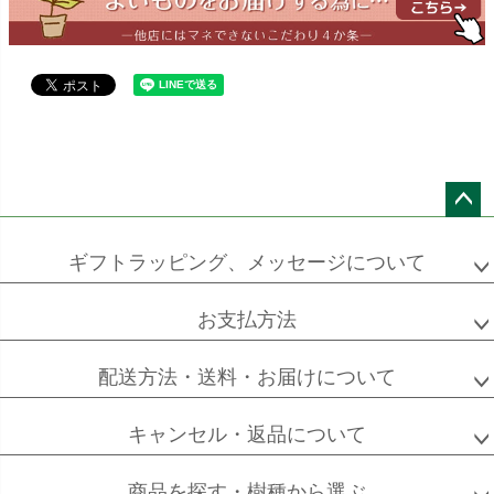
エバーフレッシュ
シュロチク
メキシコ
ケンチャヤシ
ペー
ジト
ギフトラッピング、メッセージについて
ソフォラ
ザミオクルカス
フランスゴム
ップ
ミクロフィラ
へ
お支払方法
配送方法・送料・お届けについて
フィカス
フィカス
ホンコンカポック
アルテシーマ
バーガンディ
キャンセル・返品について
商品を探す・樹種から選ぶ