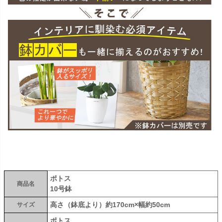
ポトス
商品名
10号鉢
高さ（鉢底より）約170cm×幅約50cm
サイズ
ポトス、