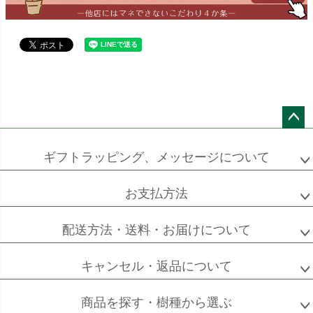
エバーフレッシュ
シュロチク
メキシコ
ケンチャヤシ
ペー
ジト
ギフトラッピング、メッセージについて
ソフォラ
ザミオクルカス
フランスゴム
ップ
ミクロフィラ
へ
お支払方法
配送方法・送料・お届けについて
フィカス
フィカス
ホンコンカポック
アルテシーマ
バーガンディ
キャンセル・返品について
商品を探す・樹種から選ぶ