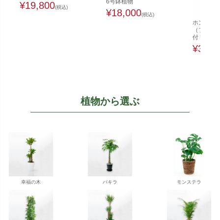
6号鉢植物
¥
19,800
(税込)
¥
18,000
(税込)
ホンコンカ
（ファイ
付 観葉植
¥
32,0
植物から選ぶ
幸福の木
パキラ
モンステラ