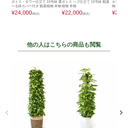
ポトス・タワー仕立て 10号鉢 選
ポトス ヘゴ仕立て 10号鉢 観葉
ホンコンカ
べる鉢カバー付き 観葉植物 本物
植物 本物
物 本物
¥
24,000
¥
22,000
¥
22,0
(税込)
(税込)
他の人はこちらの商品も閲覧