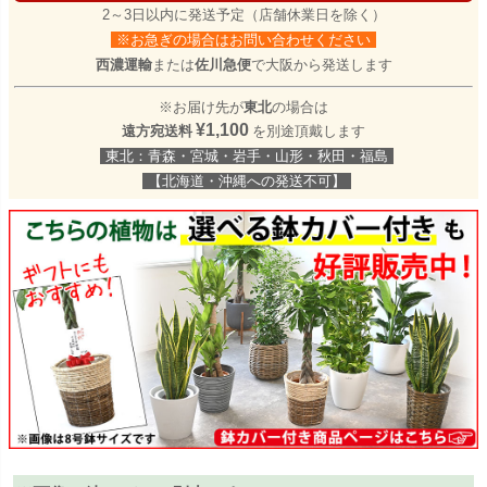
2～3日以内に発送予定（店舗休業日を除く）
※お急ぎの場合はお問い合わせください
西濃運輸
または
佐川急便
で大阪から発送します
※お届け先が
東北
の場合は
¥1,100
遠方宛送料
を別途頂戴します
東北：青森・宮城・岩手・山形・秋田・福島
【北海道・沖縄への発送不可】