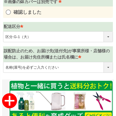
※画像の鉢カバーは別売です
(
確認しました
必
須
配送区分
)
(
必
須
誤配防止のため、お届け先(送付先)が事業所様・店舗様の
)
場合は、お届け先住所欄または氏名欄に
(
必
須
)