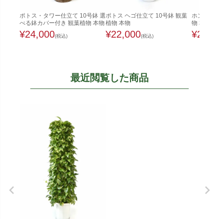
ポトス・タワー仕立て 10号鉢 選
ポトス ヘゴ仕立て 10号鉢 観葉
ホンコンカ
べる鉢カバー付き 観葉植物 本物
植物 本物
物 本物
¥
24,000
¥
22,000
¥
22,0
(税込)
(税込)
最近閲覧した商品