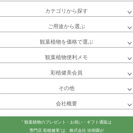
カテゴリから探す
高性
ソテツ
クルシアロゼア
チャメドレア
ご用途から選ぶ
観葉植物を価格で選ぶ
ベンガル
シュガーバイン
マングーカズラ
ボダイジュ
観葉植物便利メモ
彩植健美会員
その他
ゴールドクレスト
ケンチャヤシ
チャメドレア
セフリジー
会社概要
“ 観葉植物のプレゼント・お祝い・ギフト通販は
ホヤ
アンスリウム
もみの木
専門店 彩植健美”
は、株式会社 珍樹園が
カルノーサ