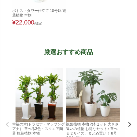
ポトス・タワー仕立て 10号鉢 観
葉植物 本物
¥
22,000
(税込)
厳選おすすめ商品
幸福の木(ドラセナ・マッサンゲ
観葉植物 本物 2鉢セット 大きさ
アナ） 選べる3色・スクエア陶
違いの植物 お得なセット♪ 選べ
器 観葉植物 本物
る２サイズ、まとめ買い！ 8号+