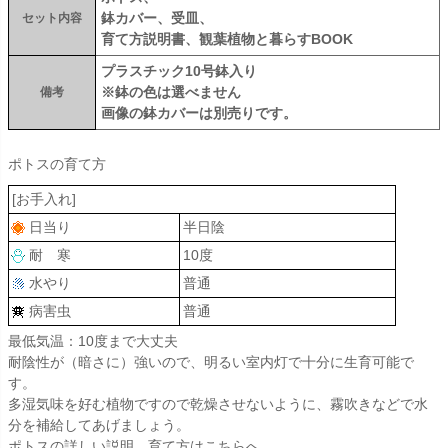
鉢カバー、受皿、
セット内容
育て方説明書、観葉植物と暮らすBOOK
プラスチック10号鉢入り
※鉢の色は選べません
備考
画像の鉢カバーは別売りです。
ポトスの育て方
[お手入れ]
日当り
半日陰
耐 寒
10度
水やり
普通
病害虫
普通
最低気温：10度まで大丈夫
耐陰性が（暗さに）強いので、明るい室内灯で十分に生育可能で
す。
多湿気味を好む植物ですので乾燥させないように、霧吹きなどで水
分を補給してあげましょう。
ポトスの詳しい説明、育て方はこちらへ