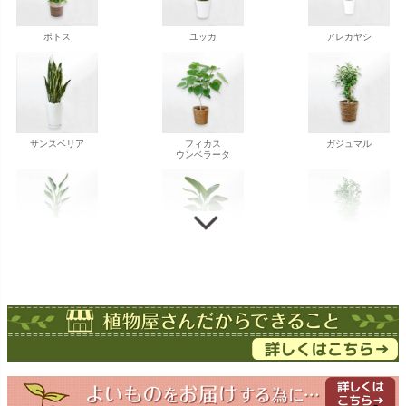
ポトス
ユッカ
アレカヤシ
サンスベリア
フィカス
ガジュマル
ウンベラータ
ストレチア
ストレチア
ゲッキツ
オーガスタ
ドラセナ
ドラセナ
フェニックス
ワーネッキー
マルギナータ
ロベレニー