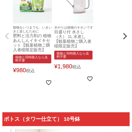
植物をいつまでも、いきい
水やりは植物のキホンです
きと楽しむために
目盛り付 水さし
肥料と活力剤の 植物
（大） 1L 水差し
あんしんイキイキセ
【観葉植物ご購入者
ット【観葉植物ご購
様限定販売】
入者様限定販売】
植物と同時購入なら送
料不要
植物と同時購入なら送
料不要
¥
1,980
税込
¥
980
税込
ポトス（タワー仕立て） 10号鉢