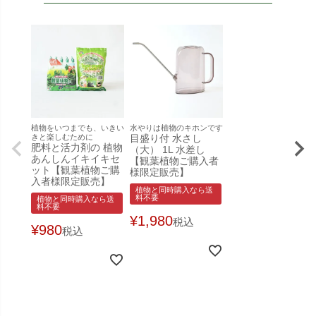
植物をいつまでも、いきい
水やりは植物のキホンです
きと楽しむために
目盛り付 水さし
肥料と活力剤の 植物
（大） 1L 水差し
あんしんイキイキセ
【観葉植物ご購入者
ット【観葉植物ご購
様限定販売】
入者様限定販売】
植物と同時購入なら送
料不要
植物と同時購入なら送
料不要
¥
1,980
税込
¥
980
税込