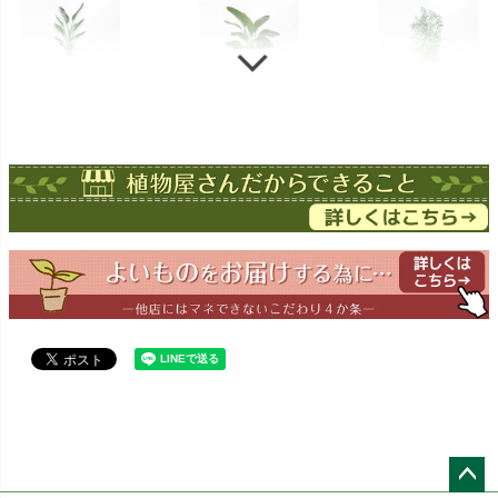
ストレチア
ストレチア
ゲッキツ
オーガスタ
ドラセナ
ドラセナ
フェニックス
ワーネッキー
マルギナータ
ロベレニー
エバーフレッシュ
シュロチク
メキシコ
ケンチャヤシ