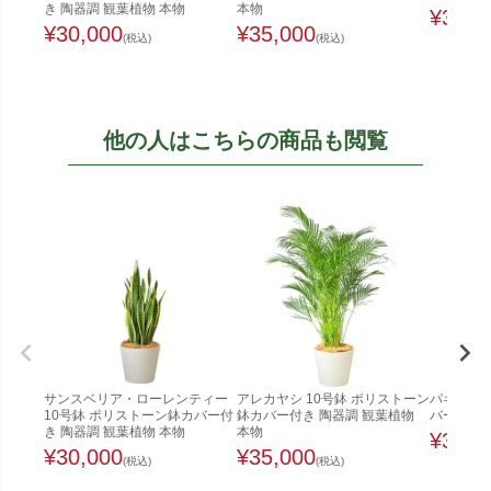
き 陶器調 観葉植物 本物
本物
¥
35,0
¥
30,000
¥
35,000
(税込)
(税込)
他の人はこちらの商品も閲覧
サンスベリア・ローレンティー
アレカヤシ 10号鉢 ポリストーン
パキラ 1
10号鉢 ポリストーン鉢カバー付
鉢カバー付き 陶器調 観葉植物
バー付き 
き 陶器調 観葉植物 本物
本物
¥
35,0
¥
30,000
¥
35,000
(税込)
(税込)