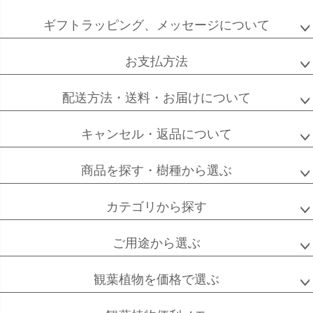
ペー
ジト
ギフトラッピング、メッセージについて
ソフォラ
ザミオクルカス
フランスゴム
ップ
ミクロフィラ
へ
お支払方法
配送方法・送料・お届けについて
フィカス
フィカス
ホンコンカポック
アルテシーマ
バーガンディ
キャンセル・返品について
商品を探す・樹種から選ぶ
カテゴリから探す
高性
ソテツ
クルシアロゼア
チャメドレア
ご用途から選ぶ
観葉植物を価格で選ぶ
ベンガル
シュガーバイン
マングーカズラ
ボダイジュ