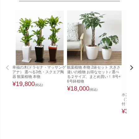
幸福の木(ドラセナ・マッサンゲ
観葉植物 本物 2鉢セット 大きさ
アナ） 選べる3色・スクエア陶
違いの植物 お得なセット♪ 選べ
器 観葉植物 本物
る２サイズ、まとめ買い！ 8号+
6号鉢植物
¥
19,800
(税込)
¥
18,000
(税込)
ホンコンカ
（ファイ
付 観葉植
¥
32,0