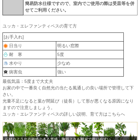
簡易防水仕様ですので、室内でご使用の際は受皿等を併
せてご利用ください。
ユッカ・エレファンティペスの育て方
[お手入れ]
日当り
明るい窓際
耐 寒
5度
水やり
少なめ
病害虫
強い
最低気温：5度まで大丈夫
お家の中で一番良く自然光の当たる風通しの良い場所で管理して下
さい。
光量不足になると葉が間延び（徒長）して形が悪くなる原因になり
ますので注意しましょう。
ユッカ・エレファンティペスの詳しい説明、育て方はこちらへ