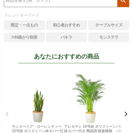
検
索
トレンドキーワード
限定・一点もの
初心者おすすめ
テーブルサイズ
ﾌｨｶｽ曲がり樹形
パキラ
モンステラ
あなたにおすすめの商品
サンスベリア・ローレンティー
アレカヤシ 10号鉢 ポリストーン
パキラ 1
10号鉢 ポリストーン鉢カバー付
鉢カバー付き 陶器調 観葉植物
バー付き 