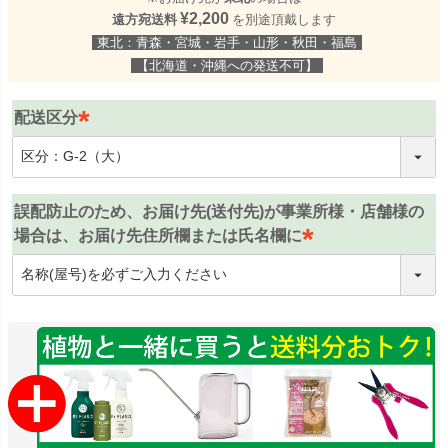
¥2,200
遠方宛送料
を別途頂戴します
東北：青森・宮城・岩手・山形・秋田・福島
【北海道・沖縄への発送不可】
配送区分
(
必
須
誤配防止のため、お届け先(送付先)が事業所様・店舗様の
)
場合は、お届け先住所欄または氏名欄に
(
必
須
)