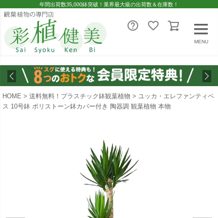
年間出荷数35,000鉢突破！業界最大級の出荷数＆在庫数！
MENU
HOME
送料無料！プラスチック鉢観葉植物
ユッカ・エレファンティペ
ス 10号鉢 ポリストーン鉢カバー付き 陶器調 観葉植物 本物