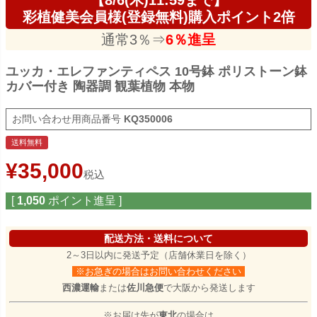
彩植健美会員様(登録無料)購入ポイント2倍
通常3％⇒
6％進呈
ユッカ・エレファンティペス 10号鉢 ポリストーン鉢
カバー付き 陶器調 観葉植物 本物
商品番号
KQ350006
送料無料
¥
35,000
税込
[
1,050
ポイント進呈 ]
配送方法・送料について
2～3日以内に発送予定（店舗休業日を除く）
※お急ぎの場合はお問い合わせください
西濃運輸
または
佐川急便
で大阪から発送します
※お届け先が
東北
の場合は