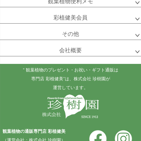
観葉植物便利メモ
彩植健美会員
その他
ゴールドクレスト
ケンチャヤシ
チャメドレア
セフリジー
会社概要
“ 観葉植物のプレゼント・お祝い・ギフト通販は
ホヤ
アンスリウム
もみの木
専門店 彩植健美”
は、株式会社 珍樹園が
カルノーサ
運営しています。
その他
その他
（屋外用）
観葉植物の通販専門店 彩植健美
（運営会社：株式会社 珍樹園）