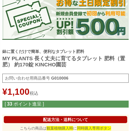
鉢に置くだけで簡単、便利なタブレット肥料
MY PLANTS 長く丈夫に育てるタブレット 肥料（置
肥） 約170錠 KINCHO園芸
商品番号
G010006
¥
1,100
税込
[
33
ポイント進呈 ]
配送方法・送料について
こちらの商品は
観葉植物購入時
に
同時購入専用ボタン