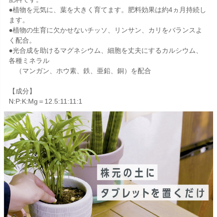
●植物を元気に、葉を大きく育てます。肥料効果は約4ヵ月持続し
ます。
●植物の生育に欠かせないチッソ、リンサン、カリをバランスよ
く配合。
●光合成を助けるマグネシウム、細胞を丈夫にするカルシウム、
各種ミネラル
（マンガン、ホウ素、鉄、亜鉛、銅）を配合
【成分】
N:P:K:Mg＝12.5:11:11:1