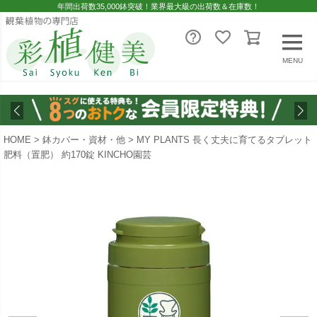
年間出荷数35,000鉢突破！業界最大級の出荷数＆在庫数！
MENU
HOME
鉢カバー・資材・他
MY PLANTS 長く丈夫に育てるタブレット
肥料（置肥） 約170錠 KINCHO園芸