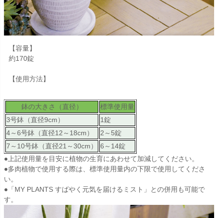
【容量】
約170錠
【使用方法】
鉢の大きさ（直径）
標準使用量
3号鉢（直径9cm）
1錠
4～6号鉢（直径12～18cm）
2～5錠
7～10号鉢（直径21～30cm）
6～14錠
●上記使用量を目安に植物の生育にあわせて加減してください。
●多肉植物で使用する際は、標準使用量内の下限で使用してくださ
い。
●
「MY PLANTS すばやく元気を届けるミスト」
との併用も可能で
す。