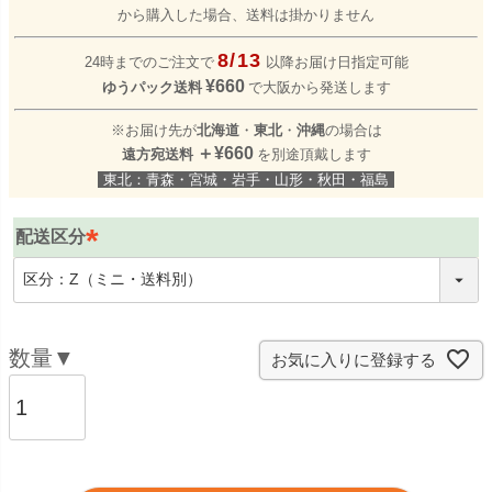
から購入した場合、送料は掛かりません
8/13
24時までのご注文で
以降お届け日指定可能
¥660
ゆうパック送料
で大阪から発送します
※お届け先が
北海道
・
東北
・
沖縄
の場合は
＋¥660
遠方宛送料
を別途頂戴します
東北：青森・宮城・岩手・山形・秋田・福島
配送区分
(
必
須
)
お気に入りに登録する