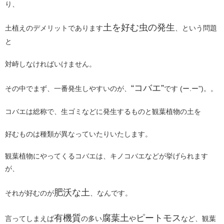
り、
土を好む虫の発生
土植えのデメリットであります
、という問題
と
対峙しなければいけません。
“コバエ”
その中でまず、一番発生しやすいのが、
です (ー.ー”)。。
コバエは総称で、生ゴミなどに発生するものと観葉植物の土を
好むものは種類が異なっていたりいたします。
観葉植物にやってくるコバエは、キノコバエなどが挙げられます
が、
肥沃な土
それが好むのが
、なんです。
有機質
腐葉土
ピートモス
言ってしまえば
の多い
や
など、観葉