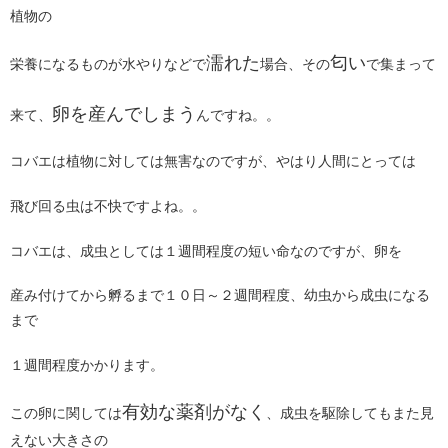
植物の
濡れた
匂い
栄養になるものが水やりなどで
場合、その
で集まって
卵を産んでしまう
来て、
んですね。。
コバエは植物に対しては無害なのですが、やはり人間にとっては
飛び回る虫は不快ですよね。。
コバエは、成虫としては１週間程度の短い命なのですが、卵を
産み付けてから孵るまで１０日～２週間程度、幼虫から成虫になる
まで
１週間程度かかります。
有効な薬剤がなく
この卵に関しては
、成虫を駆除してもまた見
えない大きさの