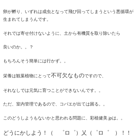
卵が孵り、いずれは成虫となって飛び回ってしまうという悪循環が
生まれてしまうんです。
それでは寄せ付けないように、土から有機質を取り除いたら
良いのか。。？
もちろんそう簡単には行かず。。
不可欠なもの
栄養は観葉植物にとって
ですので、
それなしでは元気に育つことができないんです。。
ただ、室内管理であるので、コバエが出ては困る。。
このどうしようもないかと思われる問題に、彩植健美.jpは。。
どうにかしよう！（ ゜ロ゜）乂（゜ロ゜ ）！！