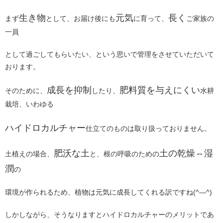
生き物
元気
長く
まず
として、お届け後にも
に育って
、
ご家族の
一員
として過ごしてもらいたい、という思いで管理をさせていただいて
おります。
成長を抑制
肥料質を与えにくい
そのために、
したり、
水耕
栽培、いわゆる
ハイドロカルチャー
仕立てのものは取り扱っておりません。
肥沃な土
土の乾燥⇔湿
土植えの場合、
と、根の呼吸のための
潤
の
環境が作られるため、植物は元気に成長してくれる訳ですね(^―^)
しかしながら、そうなりますとハイドロカルチャーのメリットであ