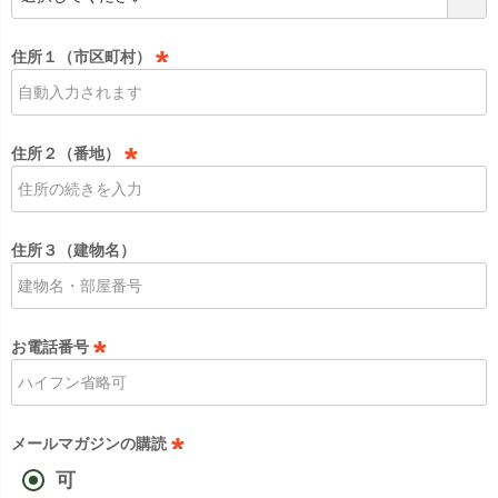
必
須
住所１（市区町村）
)
(
必
須
住所２（番地）
)
(
必
須
住所３（建物名）
)
お電話番号
(
必
須
メールマガジンの購読
)
可
(