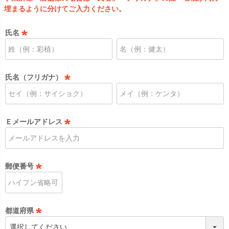
埋まるように分けてご入力ください。
氏名
(
必
須
氏名（フリガナ）
)
(
必
須
Ｅメールアドレス
)
(
必
須
郵便番号
)
(
必
須
都道府県
)
(