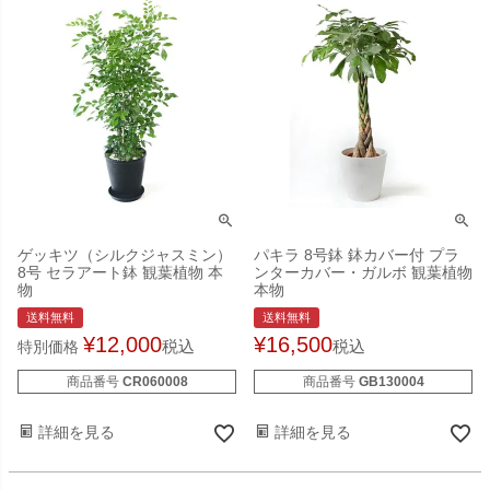
ゲッキツ（シルクジャスミン）
パキラ 8号鉢 鉢カバー付 プラ
8号 セラアート鉢 観葉植物 本
ンターカバー・ガルボ 観葉植物
物
本物
送料無料
送料無料
¥
12,000
¥
16,500
税込
税込
特別価格
商品番号
CR060008
商品番号
GB130004
詳細を見る
詳細を見る