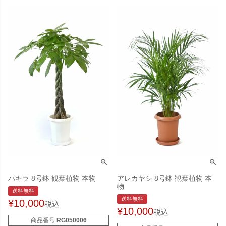
パキラ 8号鉢 観葉植物 本物
アレカヤシ 8号鉢 観葉植物 本
物
送料無料
送料無料
¥
10,000
税込
¥
10,000
税込
商品番号
RG050006