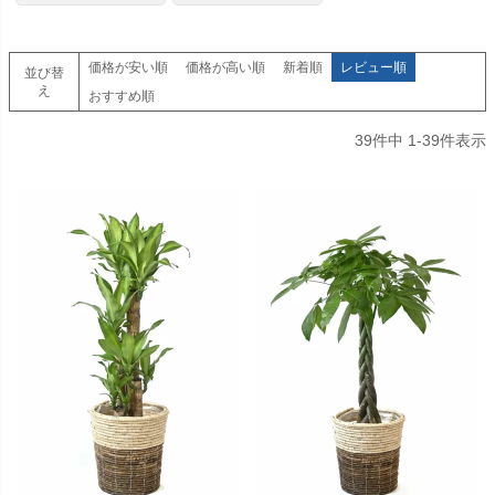
価格が安い順
価格が高い順
新着順
レビュー順
並び替
え
おすすめ順
39
件中
1
-
39
件表示