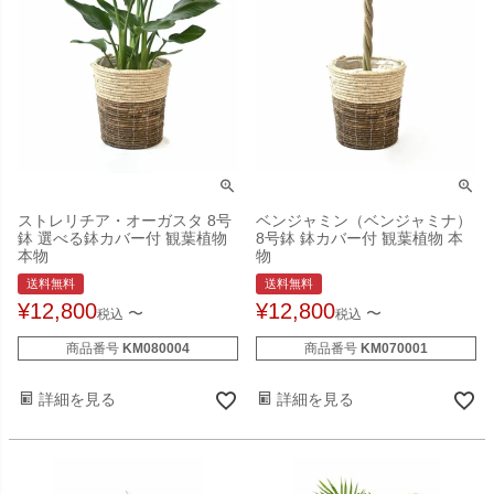
ストレリチア・オーガスタ 8号
ベンジャミン（ベンジャミナ）
鉢 選べる鉢カバー付 観葉植物
8号鉢 鉢カバー付 観葉植物 本
本物
物
送料無料
送料無料
¥
12,800
¥
12,800
〜
〜
税込
税込
商品番号
KM080004
商品番号
KM070001
詳細を見る
詳細を見る