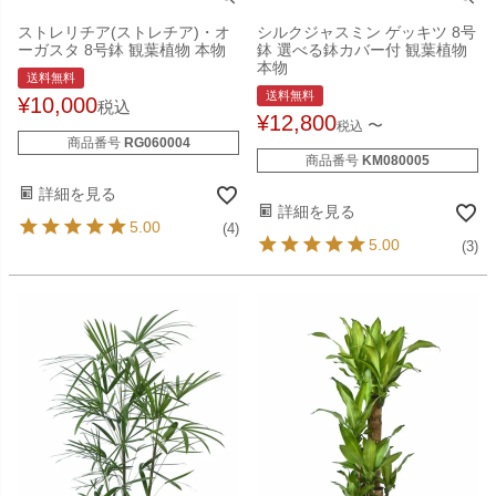
ストレリチア(ストレチア)・オ
シルクジャスミン ゲッキツ 8号
ーガスタ 8号鉢 観葉植物 本物
鉢 選べる鉢カバー付 観葉植物
本物
送料無料
送料無料
¥
10,000
税込
¥
12,800
〜
税込
商品番号
RG060004
商品番号
KM080005
詳細を見る
詳細を見る
5.00
(4)
5.00
(3)