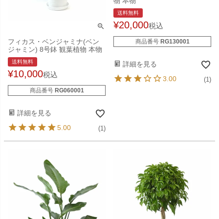
物 本物
送料無料
¥
20,000
税込
フィカス・ベンジャミナ(ベン
商品番号
RG130001
ジャミン) 8号鉢 観葉植物 本物
送料無料
詳細を見る
¥
10,000
税込
3.00
(1)
商品番号
RG060001
詳細を見る
5.00
(1)