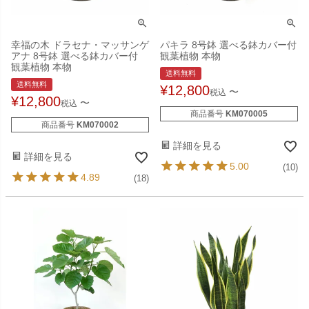
幸福の木 ドラセナ・マッサンゲ
パキラ 8号鉢 選べる鉢カバー付
アナ 8号鉢 選べる鉢カバー付
観葉植物 本物
観葉植物 本物
送料無料
送料無料
¥
12,800
〜
税込
¥
12,800
〜
税込
商品番号
KM070005
商品番号
KM070002
詳細を見る
詳細を見る
5.00
(10)
4.89
(18)