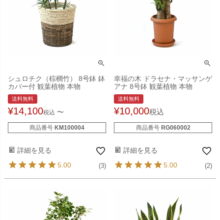
シュロチク（棕櫚竹） 8号鉢 鉢
幸福の木 ドラセナ・マッサンゲ
カバー付 観葉植物 本物
アナ 8号鉢 観葉植物 本物
送料無料
送料無料
¥
14,100
¥
10,000
税込
〜
税込
商品番号
KM100004
商品番号
RG060002
詳細を見る
詳細を見る
5.00
5.00
(3)
(2)