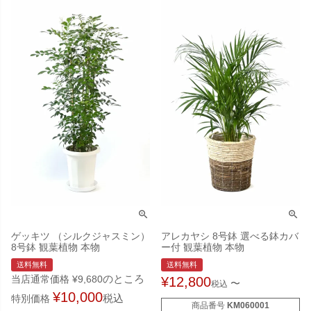
ゲッキツ （シルクジャスミン）
アレカヤシ 8号鉢 選べる鉢カバ
8号鉢 観葉植物 本物
ー付 観葉植物 本物
送料無料
送料無料
のところ
当店通常価格
¥
9,680
¥
12,800
〜
税込
¥
10,000
税込
特別価格
商品番号
KM060001