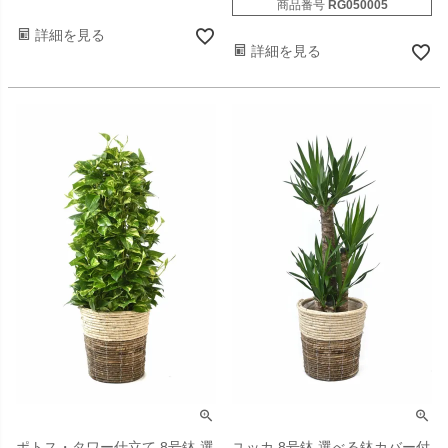
商品番号
RG050005
詳細を見る
詳細を見る
ポトス・タワー仕立て 8号鉢 選
ユッカ 8号鉢 選べる鉢カバー付