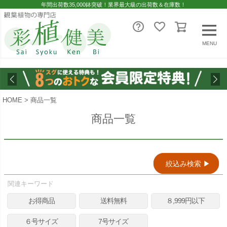
年間出荷数35,000鉢突破！業界最大級の出荷数＆在庫数！
レビュー順
キーワードヒット順
MENU
即日発送／送料無料対象商品（一部地域除く）
即日発送対象商品のみ表示する
HOME
商品一覧
送料無料商品のみ表示する
商品一覧
検索
絞込み検索 ▶︎
関連キーワード
お得商品
送料無料
８,999円以下
６号サイズ
7号サイズ