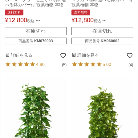
べる鉢カバー付 観葉植物 本物
観葉植物 本物
送料無料
送料無料
¥
12,800
¥
12,800
〜
〜
税込
税込
在庫切れ
在庫切れ
商品番号
KM070003
商品番号
KM060002
詳細を見る
詳細を見る
4.80
5.00
(5)
(4)