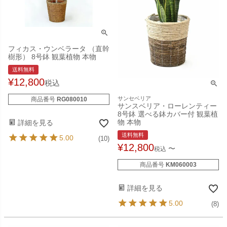
フィカス・ウンベラータ （直幹
樹形） 8号鉢 観葉植物 本物
送料無料
¥
12,800
税込
サンセベリア
商品番号
RG080010
サンスベリア・ローレンティー
8号鉢 選べる鉢カバー付 観葉植
物 本物
詳細を見る
送料無料
5.00
(10)
¥
12,800
〜
税込
商品番号
KM060003
詳細を見る
5.00
(8)