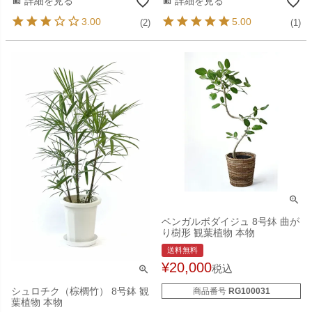
詳細を見る
詳細を見る
3.00
5.00
(2)
(1)
ベンガルボダイジュ 8号鉢 曲が
り樹形 観葉植物 本物
送料無料
¥
20,000
税込
シュロチク（棕櫚竹） 8号鉢 観
商品番号
RG100031
葉植物 本物