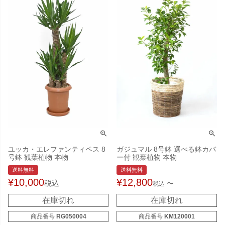
ユッカ・エレファンティペス 8
ガジュマル 8号鉢 選べる鉢カバ
号鉢 観葉植物 本物
ー付 観葉植物 本物
送料無料
送料無料
¥
10,000
¥
12,800
税込
〜
税込
在庫切れ
在庫切れ
商品番号
RG050004
商品番号
KM120001