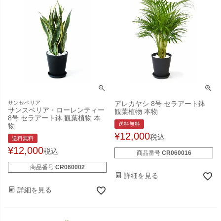
サンセベリア
アレカヤシ 8号 セラアート鉢
サンスベリア・ローレンティー
観葉植物 本物
8号 セラアート鉢 観葉植物 本
送料無料
物
¥
12,000
税込
送料無料
¥
12,000
税込
商品番号
CR060016
商品番号
CR060002
詳細を見る
詳細を見る