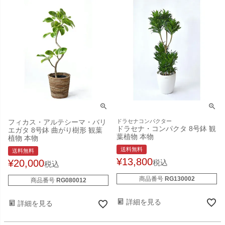
フィカス・アルテシーマ・バリ
ドラセナコンパクター
ドラセナ・コンパクタ 8号鉢 観
エガタ 8号鉢 曲がり樹形 観葉
葉植物 本物
植物 本物
送料無料
送料無料
¥
13,800
¥
20,000
税込
税込
商品番号
RG130002
商品番号
RG080012
詳細を見る
詳細を見る