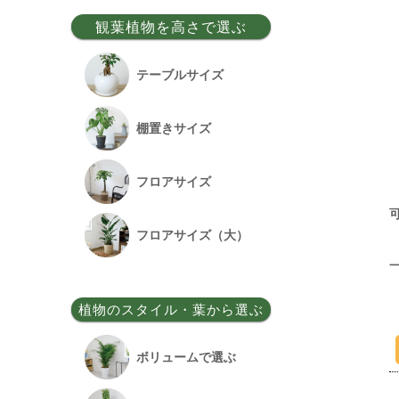
事務所移転祝い
観葉植物を高さで選ぶ
昇格祝い
テーブルサイズ
開所祝い
棚置きサイズ
改装祝い
フロアサイズ
昇進祝い
フロアサイズ（大）
開院祝い
植物のスタイル・葉から選ぶ
竣工祝い
ボリュームで選ぶ
退職祝い