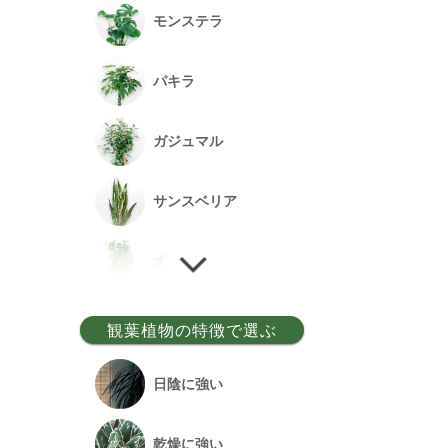
モンステラ
パキラ
ガジュマル
サンスベリア
ポトス
ゲッキツ
観葉植物の特徴で選ぶ
ウンベラータ
日陰に強い
アルテシーマ
乾燥に強い