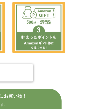
する
にお買い物！
ます。