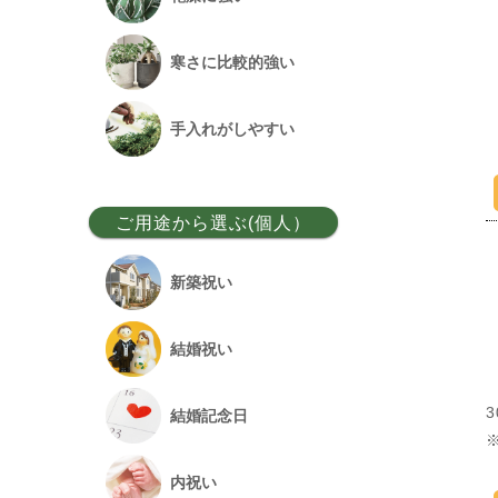
ベンガルボダイジュ
寒さに比較的強い
フランスゴム
手入れがしやすい
アレカヤシ
ご用途から選ぶ(個人）
アンスリウム
新築祝い
オーガスタ
結婚祝い
シュロチク
結婚記念日
幸福の木
内祝い