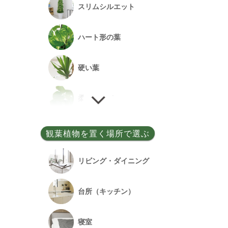
スリムシルエット
事務所開設祝い
ハート形の葉
落成祝い
硬い葉
餞別
柔らかい葉
細い葉
観葉植物を置く場所で選ぶ
丸い葉
リビング・ダイニング
多肉質の葉
台所（キッチン）
寝室