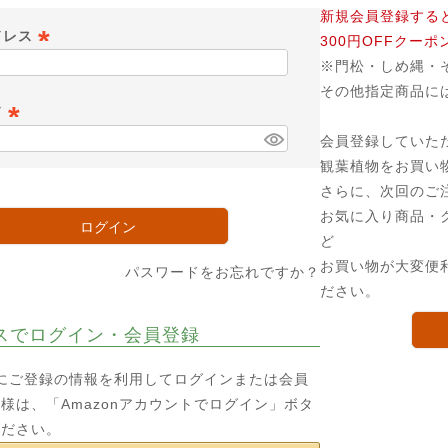
新規会員登録する
ドレス
300円OFFクー
※門松・しめ縄・
(
その他指定商品に
必
ド
須
会員登録していた
)
(
観葉植物をお買い
必
さらに、次回のご
須
お気に入り商品・
)
ログイン
ど
お買い物が大変便
パスワードをお忘れですか？
ださい。
スでログイン・会員登録
o.jpにご登録の情報を利用してログインまたは会員
様は、「Amazonアカウントでログイン」ボタ
ください。