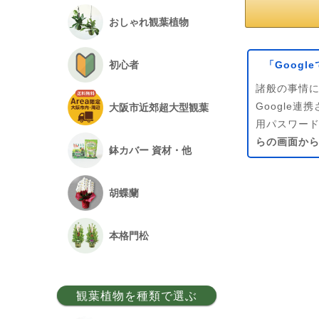
おしゃれ観葉植物
「Goog
初心者
諸般の事情に
Google
大阪市近郊超大型観葉
用パスワー
らの画面か
鉢カバー 資材・他
胡蝶蘭
本格門松
観葉植物を種類で選ぶ