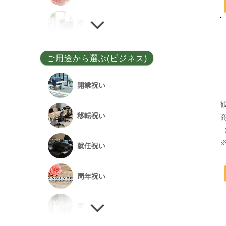
ユッカ
引越し祝い
その他
誕生日祝い
ご用途から選ぶ(ビジネス)
敬老の日
開業祝い
新居祝い
移転祝い
退院祝い
就任祝い
改築祝い
周年祝い
開店祝い