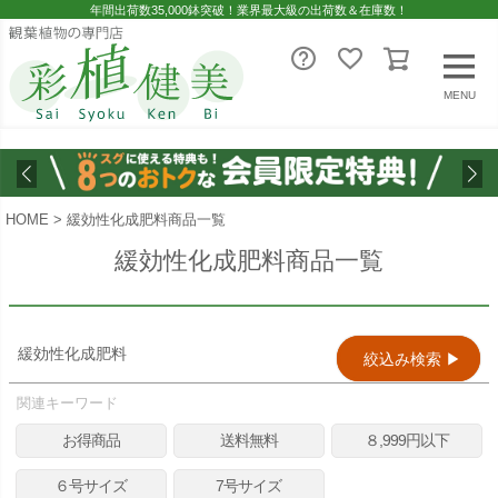
年間出荷数35,000鉢突破！業界最大級の出荷数＆在庫数！
レビュー順
キーワードヒット順
MENU
即日発送／送料無料対象商品（一部地域除く）
即日発送対象商品のみ表示する
HOME
緩効性化成肥料商品一覧
送料無料商品のみ表示する
緩効性化成肥料商品一覧
検索
緩効性化成肥料
絞込み検索 ▶︎
関連キーワード
お得商品
送料無料
８,999円以下
６号サイズ
7号サイズ