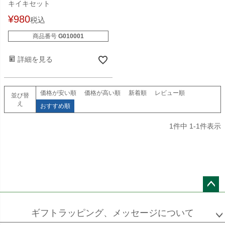
キイキセット
¥
980
税込
商品番号
G010001
詳細を見る
価格が安い順
価格が高い順
新着順
レビュー順
並び替
え
おすすめ順
1
件中
1
-
1
件表示
ペー
ジト
ギフトラッピング、メッセージについて
ップ