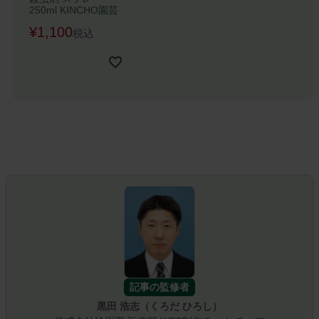
250ml KINCHO園芸
在庫なし商品
¥
1,100
税込
在庫なし商品を表示しない
商品番号
並び順
新着順
登録順
価格が安い順
価格が高い順
記事の監修者
優先度順
黒田 浩志（くろだ ひろし）