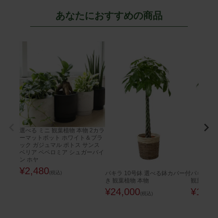
あなたにおすすめの商品
選べる ミニ 観葉植物 本物 2カラ
ーマットポット ホワイト＆ブラ
ック ガジュマル ポトス サンス
ベリア ペペロミア シュガーバイ
ン ホヤ
¥
2,480
(税込)
パキラ 10号鉢 選べる鉢カバー付
パキラ 8
き 観葉植物 本物
観葉植物 
¥
24,000
¥
12,8
(税込)