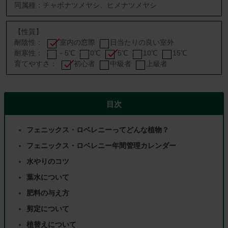
同属種：チャボナツメヤシ、ヒメナツメヤシ
【性質】
耐陰性：
室内の窓際
日当たりの良い室外
耐寒性：
－5℃
0℃
5℃
10℃
15℃
育てやすさ：
初心者
中級者
上級者
目次
フェニックス・ロベレニーってどんな植物？
フェニックス・ロベレニー年間管理カレンダー
水やりのコツ
葉水について
肥料の与え方
剪定について
植替えについて