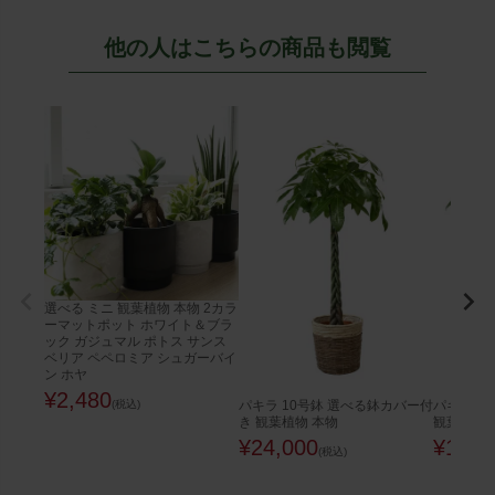
他の人はこちらの商品も閲覧
選べる ミニ 観葉植物 本物 2カラ
ーマットポット ホワイト＆ブラ
ック ガジュマル ポトス サンス
ベリア ペペロミア シュガーバイ
ン ホヤ
¥
2,480
(税込)
パキラ 10号鉢 選べる鉢カバー付
パキラ 8
き 観葉植物 本物
観葉植物 
¥
24,000
¥
12,8
(税込)