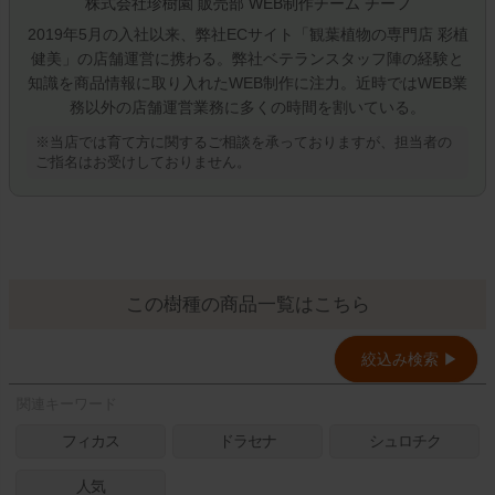
株式会社珍樹園 販売部 WEB制作チーム チーフ
レビュー順
2019年5月の入社以来、弊社ECサイト「観葉植物の専門店 彩植
健美」の店舗運営に携わる。弊社ベテランスタッフ陣の経験と
キーワードヒット順
知識を商品情報に取り入れたWEB制作に注力。近時ではWEB業
務以外の店舗運営業務に多くの時間を割いている。
即日発送／送料無料対象商品（一部地域除く）
※当店では
育て方に関するご相談
を承っておりますが、担当者の
ご指名はお受けしておりません。
即日発送対象商品のみ表示する
送料無料商品のみ表示する
この樹種の商品一覧はこちら
検索
絞込み検索 ▶︎
関連キーワード
フィカス
ドラセナ
シュロチク
人気