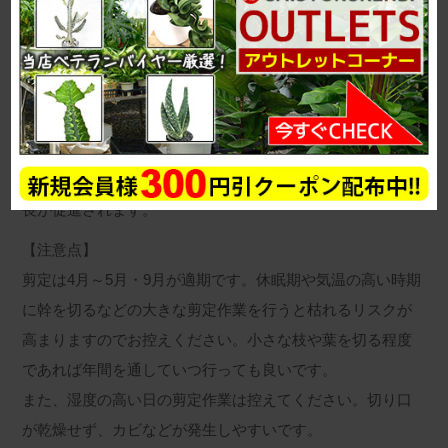
助けをすることができます。
【メリット】
１、込み合った枝や葉を切ることで、蒸れにくくなり害虫
対策になります。
２、葉っぱ1枚1枚に光が満遍なく当たるようになります。
３、不要な葉を切ることで、新芽などに養分が行き渡り成
長が促進されます。
【注意点】
剪定は4月～5月・9月が適期です。休眠期や気温の高い時期
に幹を切るなどの大きな剪定作業を行うと枯れるリスクが
高まりますのでお控えください。小さな枝や葉を切る程度
であれば年間を通していつ行っても良いです。
また、湿度の高い日の剪定作業は控えてください。切り口
が乾燥せず、カビなどが発生しやすいです。