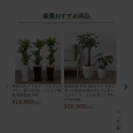
厳選おすすめ商品
幸福の木(ドラセナ・マッサンゲ
観葉植物 本物 2鉢セット 大きさ
アナ） 選べる3色・スクエア陶
違いの植物 お得なセット♪ 選べ
器 観葉植物 本物
る２サイズ、まとめ買い！ 8号+
6号鉢植物
¥
19,800
(税込)
¥
18,000
(税込)
ホンコンカ
（ファイ
付 観葉植
¥
32,0