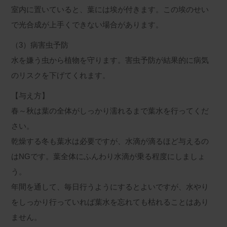
室内に置いていると、葉には埃が付きます。この埃のせい
で光合成が上手くできない場合があります。
（3）病害虫予防
水を嫌う虫から植物を守ります。害虫予防が結果的に病気
のリスクを下げてくれます。
【与え方】
春～秋は葉の全体がしっかり濡れるまで葉水を行ってくだ
さい。
乾燥する冬も葉水は必要ですが、水滴が滴るほど与えるの
はNGです。葉全体にふんわり水滴が乗る程度にしましょ
う。
年間を通して、毎日行うようにするとよいですが、水やり
をしっかり行っていれば葉水を忘れても枯れることはあり
ません。