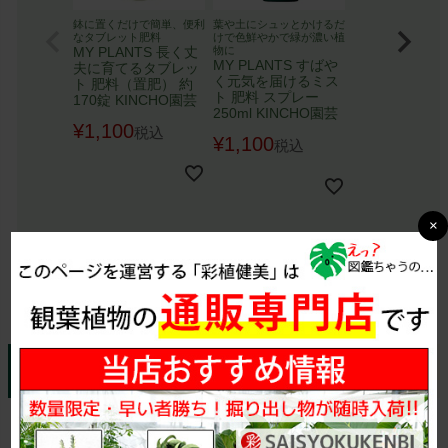
鉢に置くだけで簡単、便利
葉や土にシュッとかけるだ
なタブレット肥料
けで色鮮やかで緑が濃い植
MY PLANTS 長く丈
物に
MY PLANTS すばや
夫に育てるタブレッ
く元気を届けるミス
ト 肥料（置肥） 約
ト 肥料 スプレー
170錠 KINCHO園芸
250ml KINCHO園芸
¥
1,100
税込
¥
1,100
税込
×
剪定について
不要な枝や葉を切り落とすことで、植物を健全に育てる手