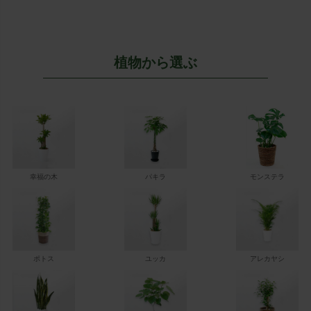
植物から選ぶ
幸福の木
パキラ
モンステラ
ポトス
ユッカ
アレカヤシ