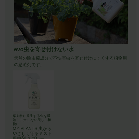
価格
〜
カテゴリ
evo虫を寄せ付けない水
天然の除虫菊成分で不快害虫を寄せ付けにくくする植物用
の忌避剤です。
鉢の大きさ
6号鉢
7号鉢
葉や枝に発生する虫を退
8号鉢
治！ 虫のいない美しい植
物に
MY PLANTS 虫から
やさしく守るミスト
10号鉢
殺虫剤 スプレー