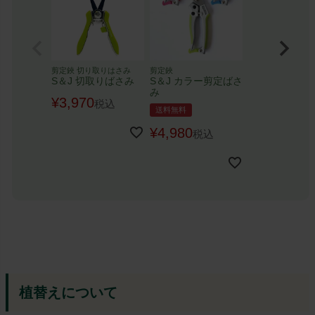
剪定鋏 切り取りはさみ
剪定鋏
S＆J 切取りばさみ
S＆J カラー剪定ばさ
み
¥
3,970
税込
送料無料
¥
4,980
税込
植替えについて