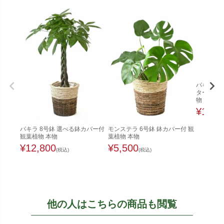
パキラ 8
ターカバー
物
¥
16,5
パキラ 8号鉢 選べる鉢カバー付
モンステラ 6号鉢 鉢カバー付 観
観葉植物 本物
葉植物 本物
¥
12,800
¥
5,500
(税込)
(税込)
他の人はこちらの商品も閲覧