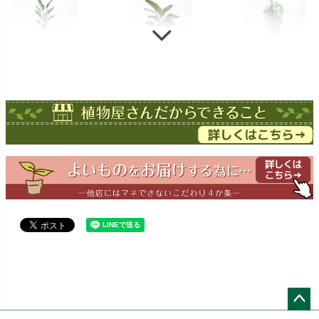
ストレチア
ストレチア
ゲッキツ
オーガスタ
ドラセナ
ドラセナ
フェニックス
ワーネッキー
マルギナータ
ロベレニー
エバーフレッシュ
シュロチク
メキシコ
ケンチャヤシ
ペー