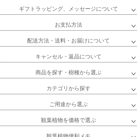
ジト
ギフトラッピング、メッセージについて
ソフォラ
ザミオクルカス
フランスゴム
ップ
ミクロフィラ
へ
お支払方法
配送方法・送料・お届けについて
フィカス
フィカス
ホンコンカポック
アルテシーマ
バーガンディ
キャンセル・返品について
商品を探す・樹種から選ぶ
カテゴリから探す
高性
ソテツ
クルシアロゼア
チャメドレア
ご用途から選ぶ
観葉植物を価格で選ぶ
ベンガル
シュガーバイン
マングーカズラ
ボダイジュ
観葉植物便利メモ