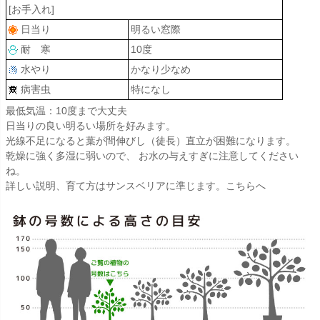
[お手入れ]
日当り
明るい窓際
耐 寒
10度
水やり
かなり少なめ
病害虫
特になし
最低気温：10度まで大丈夫
日当りの良い明るい場所を好みます。
光線不足になると葉が間伸びし（徒長）直立が困難になります。
乾燥に強く多湿に弱いので、 お水の与えすぎに注意してください
ね。
詳しい説明、育て方はサンスベリアに準じます。こちらへ