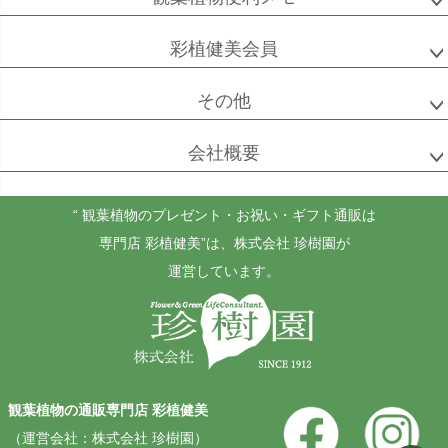
彩植健美会員
その他
ゴールドクレスト
ケンチャヤシ
チャメドレア
セフリジー
会社概要
“ 観葉植物のプレゼント・お祝い・ギフト通販は
ホヤ
アンスリウム
もみの木
専門店 彩植健美”
は、株式会社 珍樹園が
カルノーサ
運営しています。
その他
その他
（屋外用）
観葉植物の通販専門店 彩植健美
（運営会社：株式会社 珍樹園）