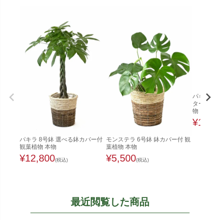
パキラ 8
ターカバー
物
¥
16,5
パキラ 8号鉢 選べる鉢カバー付
モンステラ 6号鉢 鉢カバー付 観
観葉植物 本物
葉植物 本物
¥
12,800
¥
5,500
(税込)
(税込)
最近閲覧した商品