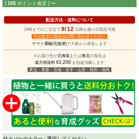
[
165
ポイント進呈 ]
〜
配送方法・送料について
8/12
24時までのご注文で
以降お届け日指定可能
※お急ぎの場合はお問い合わせください
ヤマト運輸(宅急便)
で大阪から発送します
※お届け先が
北海道
または
東北
の場合は
¥2,200
遠方宛送料
を別途頂戴します
東北：青森・宮城・岩手・山形・秋田・福島
鉢カバーのカラー
選択してください