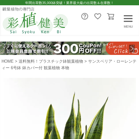
年間出荷数35,000鉢突破！業界最大級の出荷数＆在庫数！
MENU
HOME
送料無料！プラスチック鉢観葉植物
サンスベリア・ローレンテ
ィー 6号鉢 鉢カバー付 観葉植物 本物