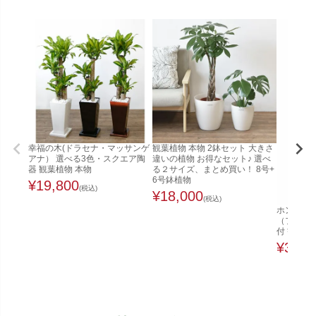
幸福の木(ドラセナ・マッサンゲ
観葉植物 本物 2鉢セット 大きさ
アナ） 選べる3色・スクエア陶
違いの植物 お得なセット♪ 選べ
器 観葉植物 本物
る２サイズ、まとめ買い！ 8号+
6号鉢植物
¥
19,800
(税込)
¥
18,000
(税込)
ホンコンカ
（ファイ
付 観葉植
¥
32,0