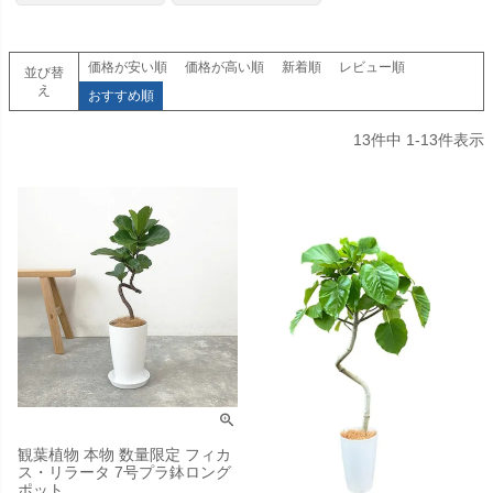
価格が安い順
価格が高い順
新着順
レビュー順
並び替
え
おすすめ順
13
件中
1
-
13
件表示
観葉植物 本物 数量限定 フィカ
ス・リラータ 7号プラ鉢ロング
ポット