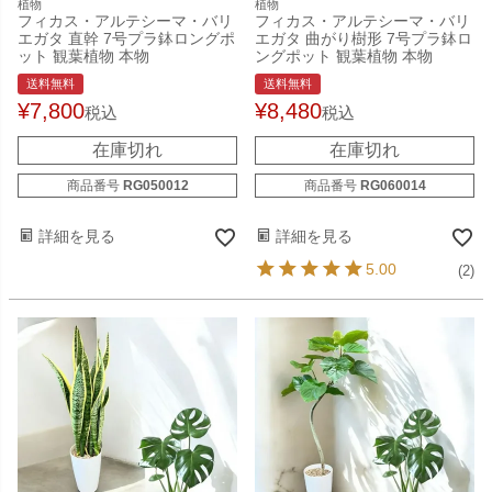
植物
植物
フィカス・アルテシーマ・バリ
フィカス・アルテシーマ・バリ
エガタ 直幹 7号プラ鉢ロングポ
エガタ 曲がり樹形 7号プラ鉢ロ
ット 観葉植物 本物
ングポット 観葉植物 本物
送料無料
送料無料
¥
7,800
¥
8,480
税込
税込
在庫切れ
在庫切れ
商品番号
RG050012
商品番号
RG060014
詳細を見る
詳細を見る
5.00
(2)