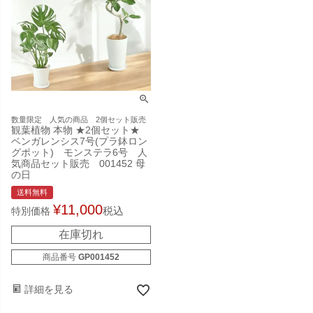
数量限定 人気の商品 2個セット販売
観葉植物 本物 ★2個セット★
ベンガレンシス7号(プラ鉢ロン
グポット) モンステラ6号 人
気商品セット販売 001452 母
の日
送料無料
¥
11,000
税込
特別価格
在庫切れ
商品番号
GP001452
詳細を見る