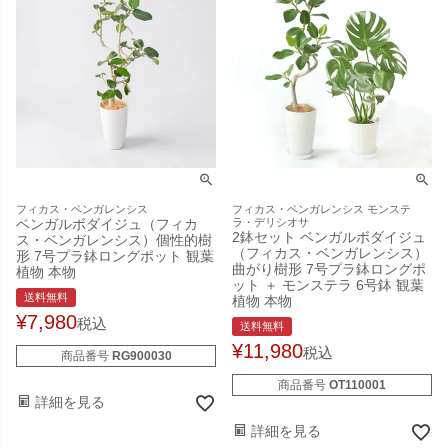
フィカス・ベンガレンシス
フィカス・ベンガレンシス モンステ
ベンガルボダイジュ（フィカ
ラ・デリシオサ
2鉢セット ベンガルボダイジュ
ス・ベンガレンシス）個性的樹
（フィカス・ベンガレンシス）
形 7号プラ鉢ロングポット 観葉
曲がり樹形 7号プラ鉢ロングポ
植物 本物
ット ＋ モンステラ 6号鉢 観葉
送料無料
植物 本物
¥
7,980
税込
送料無料
¥
11,980
税込
商品番号
RG900030
商品番号
OT110001
詳細を見る
詳細を見る