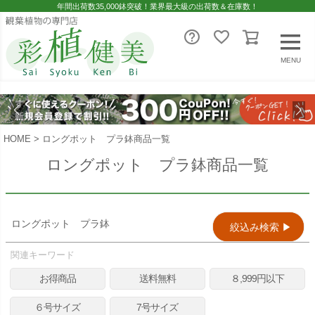
年間出荷数35,000鉢突破！業界最大級の出荷数＆在庫数！
レビュー順
キーワードヒット順
MENU
即日発送／送料無料対象商品（一部地域除く）
即日発送対象商品のみ表示する
HOME
ロングポット プラ鉢商品一覧
送料無料商品のみ表示する
ロングポット プラ鉢商品一覧
検索
ロングポット プラ鉢
絞込み検索 ▶︎
関連キーワード
お得商品
送料無料
８,999円以下
６号サイズ
7号サイズ