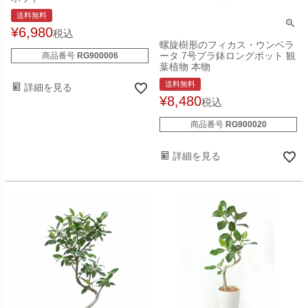
送料無料
¥
6,980
税込
螺旋樹形のフィカス・ウンベラ
ータ 7号プラ鉢ロングポット 観
商品番号
RG900006
葉植物 本物
送料無料
詳細を見る
¥
8,480
税込
商品番号
RG900020
詳細を見る