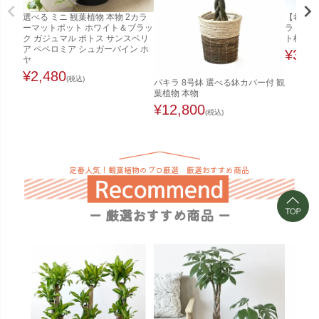
選べる ミニ 観葉植物 本物 2カラ
【希少な
ーマットポット ホワイト＆ブラッ
ラ（実生
ク ガジュマル ポトス サンスベリ
ト植え（
ア ペペロミア シュガーバイン ホ
¥
3,4
ヤ
¥
2,480
(税込)
パキラ 8号鉢 選べる鉢カバー付 観
葉植物 本物
¥
12,800
(税込)
定番人気！観葉植物のプロ厳選 厳選おすすめ商品
ー 厳選おすすめ商品 ー