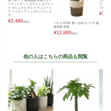
選べる ミニ 観葉植物 本物 2カラ
【希少な
ーマットポット ホワイト＆ブラッ
ラ（実生
ク ガジュマル ポトス サンスベリ
ト植え（
ア ペペロミア シュガーバイン ホ
¥
3,4
ヤ
¥
2,480
(税込)
パキラ 8号鉢 選べる鉢カバー付 観
葉植物 本物
¥
12,800
(税込)
他の人はこちらの商品も閲覧