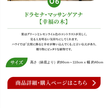
高さ（鉢底より）約90cm～110cm x 幅 約40cm