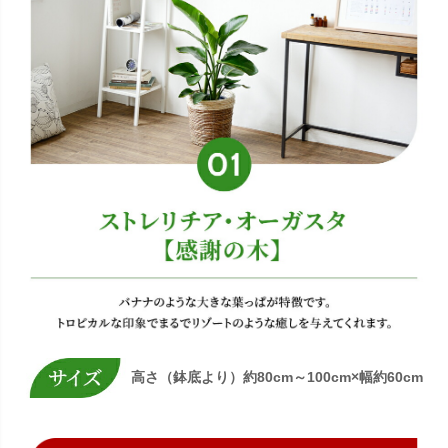
高さ（鉢底より）約80cm～100cm×幅約60cm