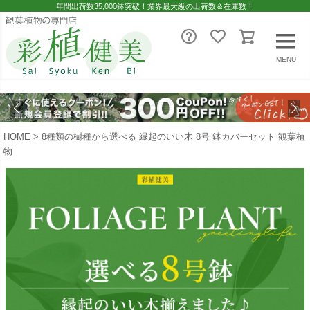
年間出荷数35,000鉢突破！業界最大級の出荷数＆在庫数！
MENU
HOME
8種類の樹種から選べる 縁起のいい木 8号 鉢カバーセット 観葉植
物