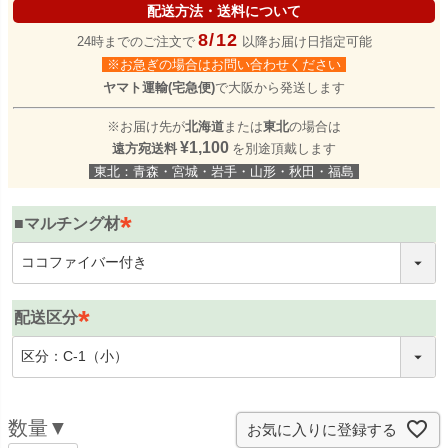
配送方法・送料について
8/12
24時までのご注文で
以降お届け日指定可能
※お急ぎの場合はお問い合わせください
ヤマト運輸(宅急便)
で大阪から発送します
※お届け先が
北海道
または
東北
の場合は
¥1,100
遠方宛送料
を別途頂戴します
東北：青森・宮城・岩手・山形・秋田・福島
■マルチング材
(
必
須
配送区分
)
(
必
須
)
お気に入りに登録する