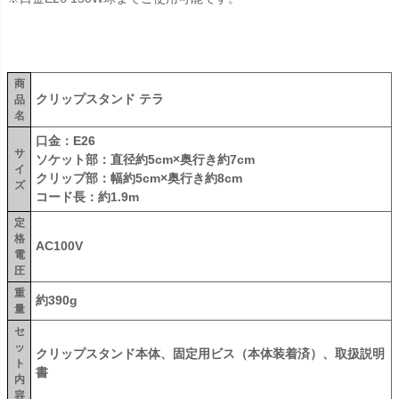
商
クリップスタンド テラ
品
名
口金：E26
サ
ソケット部：直径約5cm×奥行き約7cm
イ
クリップ部：幅約5cm×奥行き約8cm
ズ
コード長：約1.9m
定
格
AC100V
電
圧
重
約390g
量
セ
ッ
クリップスタンド本体、固定用ビス（本体装着済）、取扱説明
ト
書
内
容