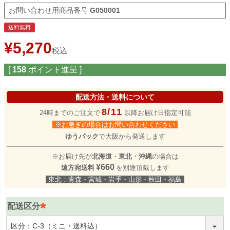
商品番号
G050001
送料無料
¥
5,270
税込
[
158
ポイント進呈 ]
配送方法・送料について
8/11
24時までのご注文で
以降お届け日指定可能
※お急ぎの場合はお問い合わせください
ゆうパック
で大阪から発送します
※お届け先が
北海道
・
東北
・
沖縄
の場合は
¥660
遠方宛送料
を別途頂戴します
東北：青森・宮城・岩手・山形・秋田・福島
配送区分
(