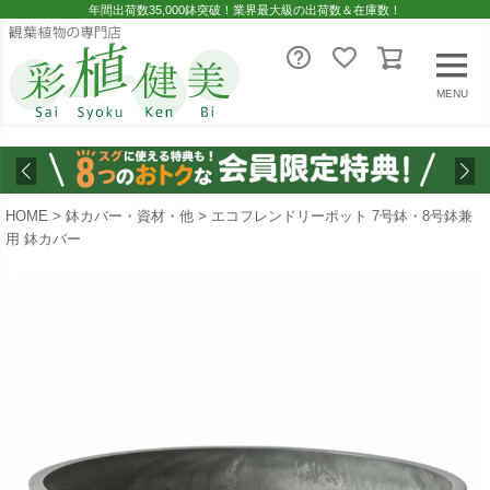
年間出荷数35,000鉢突破！業界最大級の出荷数＆在庫数！
MENU
HOME
鉢カバー・資材・他
エコフレンドリーポット 7号鉢・8号鉢兼
用 鉢カバー