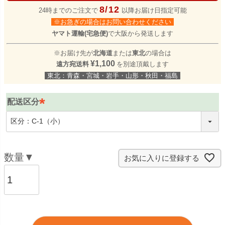
8/12
24時までのご注文で
以降お届け日指定可能
※お急ぎの場合はお問い合わせください
ヤマト運輸(宅急便)
で大阪から発送します
※お届け先が
北海道
または
東北
の場合は
¥1,100
遠方宛送料
を別途頂戴します
東北：青森・宮城・岩手・山形・秋田・福島
配送区分
(
必
須
)
お気に入りに登録する