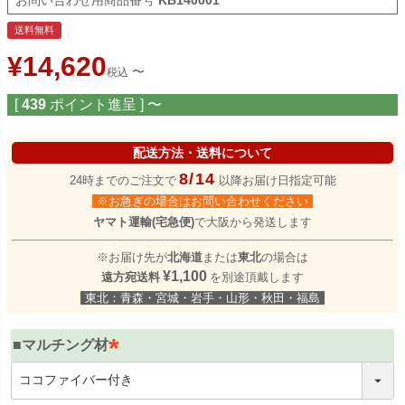
送料無料
¥
14,620
〜
税込
[
439
ポイント進呈 ]
〜
配送方法・送料について
8/14
24時までのご注文で
以降お届け日指定可能
※お急ぎの場合はお問い合わせください
ヤマト運輸(宅急便)
で大阪から発送します
※お届け先が
北海道
または
東北
の場合は
¥1,100
遠方宛送料
を別途頂戴します
東北：青森・宮城・岩手・山形・秋田・福島
■マルチング材
(
必