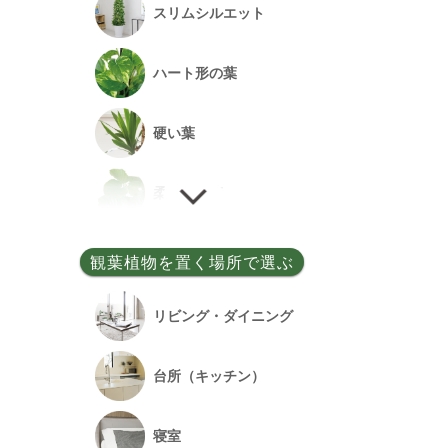
スリムシルエット
事務所開設祝い
ハート形の葉
落成祝い
硬い葉
餞別
柔らかい葉
細い葉
観葉植物を置く場所で選ぶ
丸い葉
リビング・ダイニング
多肉質の葉
台所（キッチン）
寝室