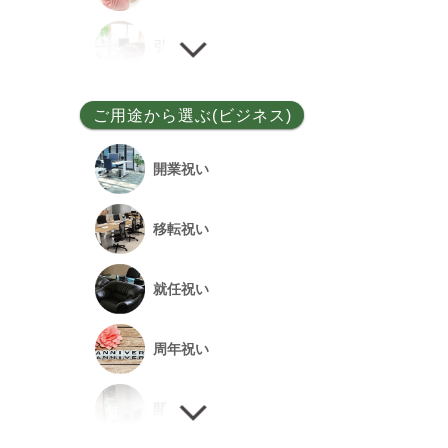
ユッカ
引越し祝い
その他
誕生日祝い
ご用途から選ぶ(ビジネス)
敬老の日
開業祝い
新居祝い
移転祝い
退院祝い
就任祝い
改築祝い
周年祝い
開店祝い