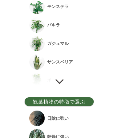
モンステラ
パキラ
ガジュマル
サンスベリア
ポトス
ゲッキツ
観葉植物の特徴で選ぶ
ウンベラータ
日陰に強い
アルテシーマ
乾燥に強い