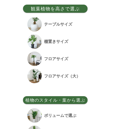
事務所移転祝い
観葉植物を高さで選ぶ
昇格祝い
テーブルサイズ
開所祝い
棚置きサイズ
改装祝い
フロアサイズ
昇進祝い
フロアサイズ（大）
開院祝い
植物のスタイル・葉から選ぶ
竣工祝い
ボリュームで選ぶ
退職祝い