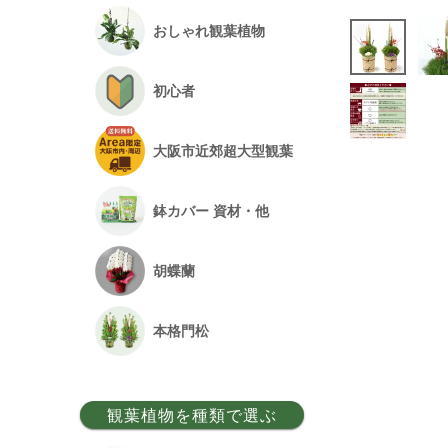
おしゃれ観葉植物
初心者
大阪市近郊超大型観葉
鉢カバー 資材・他
胡蝶蘭
本格門松
観葉植物を種類で選ぶ