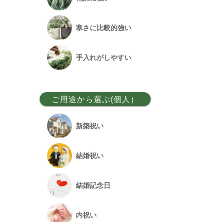
ベンガルボダイジュ
寒さに比較的強い
フランスゴム
手入れがしやすい
アレカヤシ
ご用途から選ぶ(個人）
アンスリウム
新築祝い
オーガスタ
結婚祝い
シュロチク
結婚記念日
幸福の木
内祝い