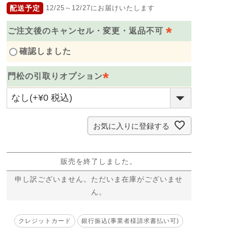
配送予定
12/25～12/27にお届けいたします
ご注文後のキャンセル・変更・返品不可
(
確認しました
必
門松の引取りオプション
須
)
(
必
須
お気に入りに登録する
)
販売を終了しました。
申し訳ございません。ただいま在庫がございませ
ん。
クレジットカード
銀行振込(事業者様請求書払い可)