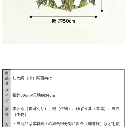
商
しめ縄（中）関西向け
品
名
サ
幅約50cm×天地約34cm
イ
ズ
本わら（青田刈り）、橙（生物）、ゆずり葉（造花）、裏白
素
材
（生物）
・当商品は素材同士の結合部分等に針金（地巻線）などを使
お