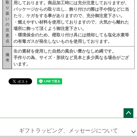
取
用しております。商品加工時には充分注意しておりますが、
り
パッケージからの取り出し、飾り付けの際は手や指などに当
扱
たり、ケガをする事がありますので、充分御注意下さい。
い
・燃えやすい材料を使用しておりますので、火気から離れた
の
場所に飾って頂くよう御注意下さい。
注
・環境保全のため、橙取り付け具には焼却しても塩化水素等
意
点
の有毒ガスが発生しないものを使用しております。
生の素材を使用した自然の風合い豊かなしめ縄です。
備
手作りの為、サイズ・形状など見本と多少異なる場合がござ
考
います。
ペー
ジト
ギフトラッピング、メッセージについて
ップ