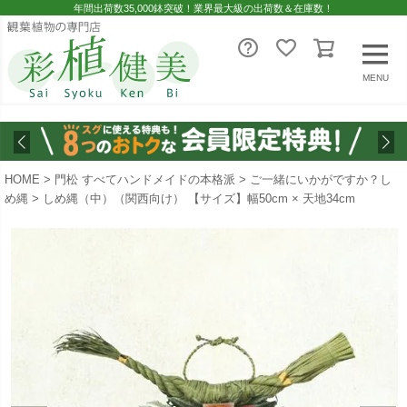
年間出荷数35,000鉢突破！業界最大級の出荷数＆在庫数！
MENU
HOME
門松 すべてハンドメイドの本格派
ご一緒にいかがですか？し
め縄
しめ縄（中）（関西向け） 【サイズ】幅50cm × 天地34cm