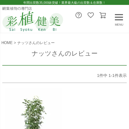
年間出荷数35,000鉢突破！業界最大級の出荷数＆在庫数！
MENU
HOME
ナッツさんのレビュー
ナッツさんのレビュー
1
件中
1
-
1
件表示