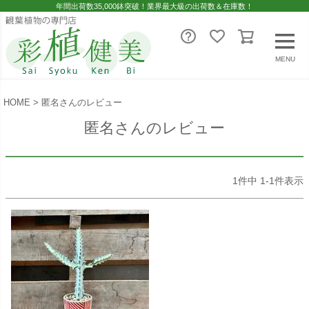
年間出荷数35,000鉢突破！業界最大級の出荷数＆在庫数！
MENU
HOME
匿名さんのレビュー
匿名さんのレビュー
1
件中
1
-
1
件表示