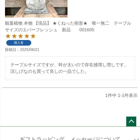
観葉植物 本物 【現品】 ★くねった樹形★ 唯一無二 テーブル
サイズのエバーフレッシュ 新品 001605
購入者
投稿日
2025/06/21
テーブルサイズですが、幹が太いので存在感増し増しです。

涼しげなのも買って良しの一品でした。
1
件中
1
-
1
件表示
ペー
ジト
ギフトラッピング、メッセージについて