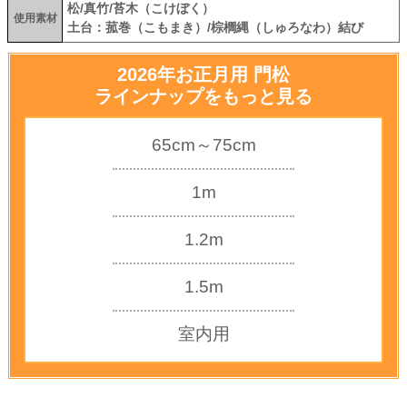
松/真竹/苔木（こけぼく）
使用素材
土台：菰巻（こもまき）/棕櫚縄（しゅろなわ）結び
2026年お正月用 門松
ラインナップをもっと見る
65cm～75cm
1m
1.2m
1.5m
室内用