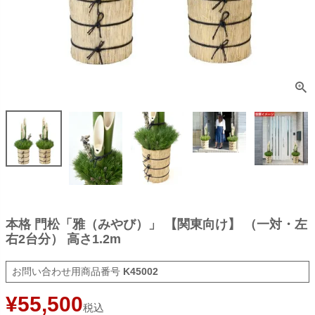
本格 門松「雅（みやび）」 【関東向け】 （一対・左
右2台分） 高さ1.2m
商品番号
K45002
¥
55,500
税込