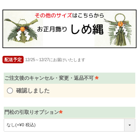
配送予定
12/25～12/27にお届けいたします
ご注文後のキャンセル・変更・返品不可
(
確認しました
必
須
)
門松の引取りオプション
(
必
須