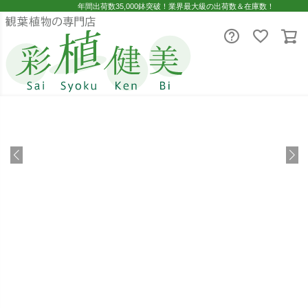
年間出荷数35,000鉢突破！業界最大級の出荷数＆在庫数！