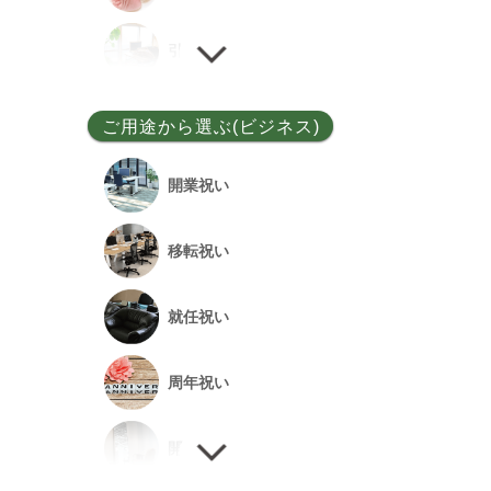
ユッカ
引越し祝い
その他
誕生日祝い
ご用途から選ぶ(ビジネス)
敬老の日
開業祝い
新居祝い
移転祝い
退院祝い
就任祝い
改築祝い
周年祝い
開店祝い