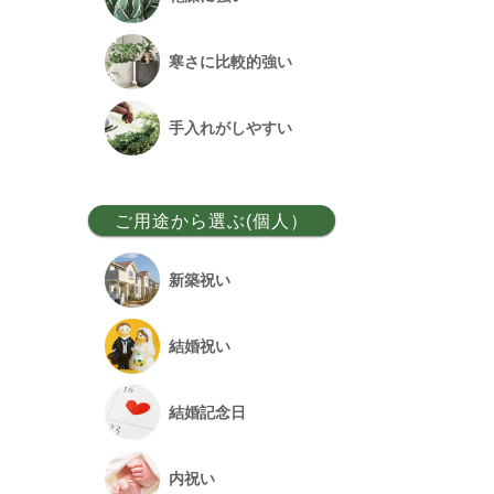
ベンガルボダイジュ
寒さに比較的強い
フランスゴム
手入れがしやすい
アレカヤシ
ご用途から選ぶ(個人）
アンスリウム
新築祝い
オーガスタ
結婚祝い
シュロチク
結婚記念日
幸福の木
内祝い