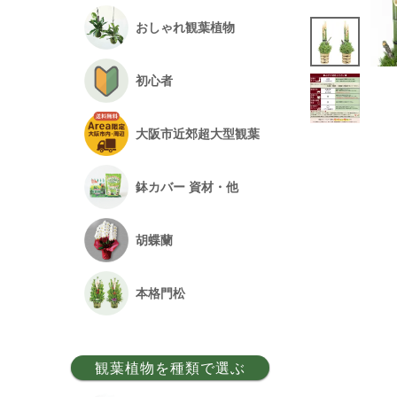
おしゃれ観葉植物
初心者
大阪市近郊超大型観葉
鉢カバー 資材・他
胡蝶蘭
本格門松
観葉植物を種類で選ぶ