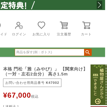
ガイド
ログイン
お気に入り
注文履歴
カート
本格 門松「雅（みやび）」 【関東向け】
（一対・左右2台分） 高さ1.5m
商品番号
K47002
¥
67,000
税込
送料込