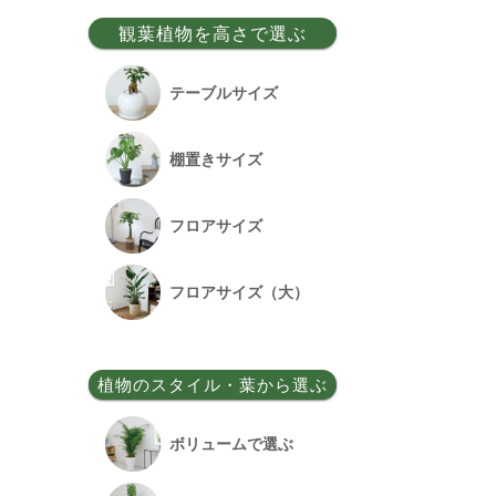
事務所移転祝い
観葉植物を高さで選ぶ
昇格祝い
テーブルサイズ
開所祝い
棚置きサイズ
改装祝い
フロアサイズ
昇進祝い
フロアサイズ（大）
開院祝い
植物のスタイル・葉から選ぶ
竣工祝い
ボリュームで選ぶ
退職祝い