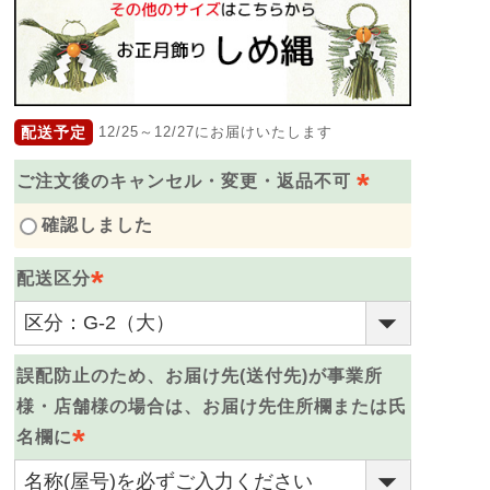
配送予定
12/25～12/27にお届けいたします
ご注文後のキャンセル・変更・返品不可
(
確認しました
必
配送区分
須
)
(
必
誤配防止のため、お届け先(送付先)が事業所
須
様・店舗様の場合は、お届け先住所欄または氏
)
名欄に
(