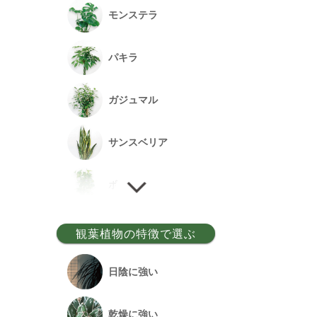
モンステラ
パキラ
ガジュマル
サンスベリア
ポトス
ゲッキツ
観葉植物の特徴で選ぶ
ウンベラータ
日陰に強い
アルテシーマ
乾燥に強い