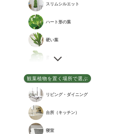
スリムシルエット
事務所開設祝い
ハート形の葉
落成祝い
硬い葉
餞別
柔らかい葉
細い葉
観葉植物を置く場所で選ぶ
丸い葉
リビング・ダイニング
多肉質の葉
台所（キッチン）
寝室