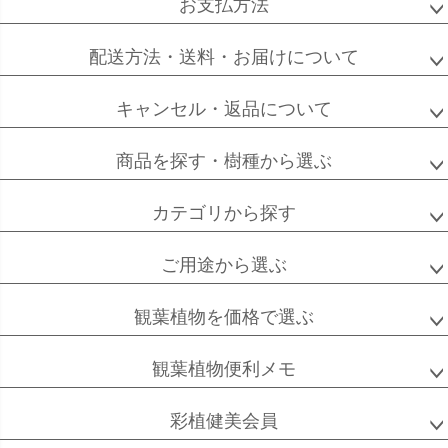
お支払方法
ソフォラ
ザミオクルカス
フランスゴム
ミクロフィラ
配送方法・送料・お届けについて
キャンセル・返品について
フィカス
フィカス
ホンコンカポック
商品を探す・樹種から選ぶ
アルテシーマ
バーガンディ
カテゴリから探す
ご用途から選ぶ
高性
ソテツ
クルシアロゼア
チャメドレア
観葉植物を価格で選ぶ
観葉植物便利メモ
ベンガル
シュガーバイン
マングーカズラ
彩植健美会員
ボダイジュ