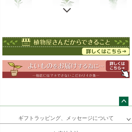
ストレチア
ストレチア
ゲッキツ
オーガスタ
ドラセナ
ドラセナ
フェニックス
ワーネッキー
マルギナータ
ロベレニー
エバーフレッシュ
シュロチク
メキシコ
ケンチャヤシ
ペー
ジト
ギフトラッピング、メッセージについて
ップ
へ