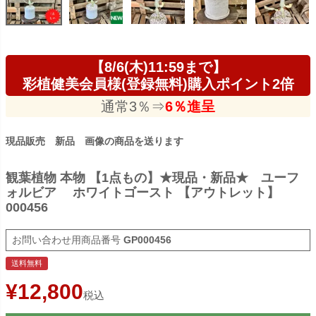
【8/6(木)11:59まで】
彩植健美会員様(登録無料)購入ポイント2倍
通常3％⇒
6％進呈
現品販売 新品 画像の商品を送ります
観葉植物 本物 【1点もの】★現品・新品★ ユーフ
ォルビア ホワイトゴースト 【アウトレット】
000456
商品番号
GP000456
送料無料
¥
12,800
税込