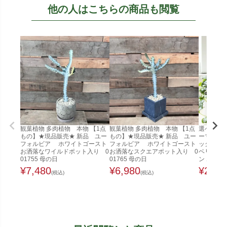
他の人はこちらの商品も閲覧
観葉植物 多肉植物 本物 【1点
観葉植物 多肉植物 本物 【1点
選べる ミ
もの】★現品販売★ 新品 ユー
もの】★現品販売★ 新品 ユー
ーマット
フォルビア ホワイトゴースト
フォルビア ホワイトゴースト
ック ガジ
お洒落なワイルドポット入り 0
お洒落なスクエアポット入り 0
ベリア ペ
01755 母の日
01765 母の日
ン ホヤ
¥
7,480
¥
6,980
¥
2,48
(税込)
(税込)