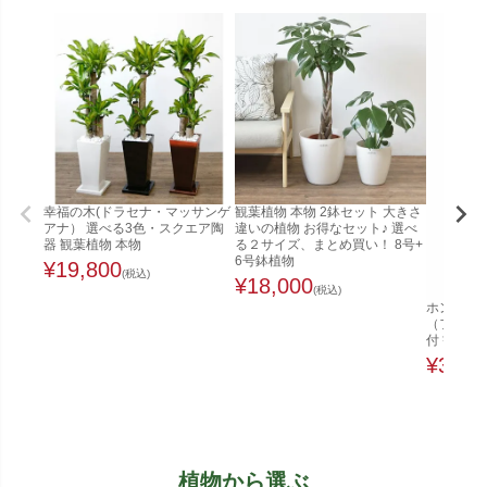
幸福の木(ドラセナ・マッサンゲ
観葉植物 本物 2鉢セット 大きさ
アナ） 選べる3色・スクエア陶
違いの植物 お得なセット♪ 選べ
器 観葉植物 本物
る２サイズ、まとめ買い！ 8号+
6号鉢植物
¥
19,800
(税込)
¥
18,000
(税込)
ホンコンカ
（ファイ
付 観葉植
¥
32,0
植物から選ぶ