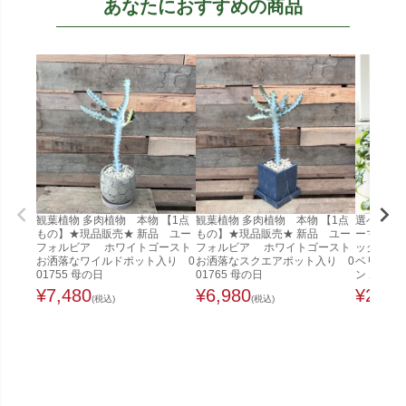
あなたにおすすめの商品
観葉植物 多肉植物 本物 【1点
観葉植物 多肉植物 本物 【1点
選べる ミ
もの】★現品販売★ 新品 ユー
もの】★現品販売★ 新品 ユー
ーマット
フォルビア ホワイトゴースト
フォルビア ホワイトゴースト
ック ガジ
お洒落なワイルドポット入り 0
お洒落なスクエアポット入り 0
ベリア ペ
01755 母の日
01765 母の日
ン ホヤ
¥
7,480
¥
6,980
¥
2,48
(税込)
(税込)