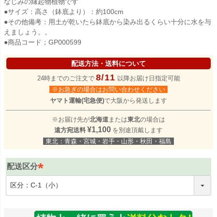
なじみの縁起物植物です
●サイズ：高さ（鉢底より）：約100cm
●その他備考：用土が乾いたら鉢底から染み出るくらい十分に水を与
えましょう。。
●商品コード；GP000599
配送方法・送料について
8/11
24時までのご注文で
以降お届け日指定可能
※お急ぎの場合はお問い合わせください
ヤマト運輸(宅急便)
で大阪から発送します
※お届け先が
北海道
または
東北
の場合は
¥1,100
遠方宛送料
を別途頂戴します
東北：青森・宮城・岩手・山形・秋田・福島
配送区分
(
必
須
)