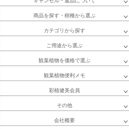
キャンセル・返品について
フィカス
フィカス
ホンコンカポック
商品を探す・樹種から選ぶ
アルテシーマ
バーガンディ
カテゴリから探す
ご用途から選ぶ
高性
ソテツ
クルシアロゼア
チャメドレア
観葉植物を価格で選ぶ
観葉植物便利メモ
ベンガル
シュガーバイン
マングーカズラ
彩植健美会員
ボダイジュ
その他
会社概要
ゴールドクレスト
ケンチャヤシ
チャメドレア
セフリジー