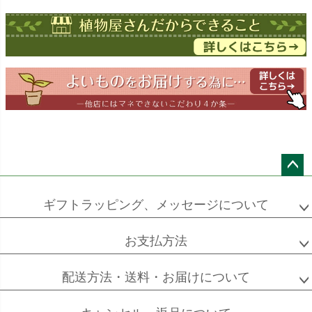
ドラセナ
ドラセナ
フェニックス
ワーネッキー
マルギナータ
ロベレニー
エバーフレッシュ
シュロチク
メキシコ
ケンチャヤシ
ペー
ジト
ギフトラッピング、メッセージについて
ップ
へ
お支払方法
ソフォラ
ザミオクルカス
フランスゴム
ミクロフィラ
配送方法・送料・お届けについて