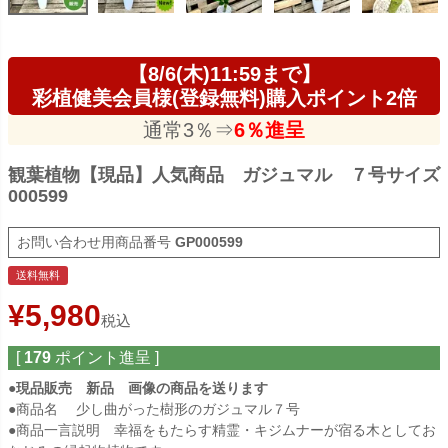
【8/6(木)11:59まで】
彩植健美会員様(登録無料)購入ポイント2倍
通常3％⇒
6％進呈
観葉植物【現品】人気商品 ガジュマル ７号サイズ
000599
商品番号
GP000599
送料無料
¥
5,980
税込
[
179
ポイント進呈 ]
●現品販売 新品 画像の商品を送ります
●商品名 少し曲がった樹形のガジュマル７号
●商品一言説明 幸福をもたらす精霊・キジムナーが宿る木としてお