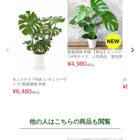
観葉植物 本物 【新品】モンステ
ラ6号サイズ 人気商品 室内用
¥
4,980
(税込)
モンステラ 7号鉢 (レギュラーサ
ガジュマル
イズ) 観葉植物 本物
¥
6,48
¥
6,480
(税込)
他の人はこちらの商品も閲覧