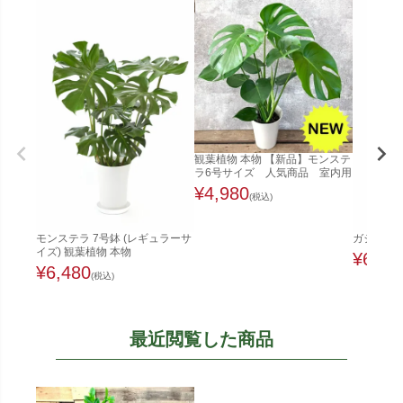
観葉植物 本物 【新品】モンステ
ラ6号サイズ 人気商品 室内用
¥
4,980
(税込)
モンステラ 7号鉢 (レギュラーサ
ガジュマル
イズ) 観葉植物 本物
¥
6,48
¥
6,480
(税込)
最近閲覧した商品