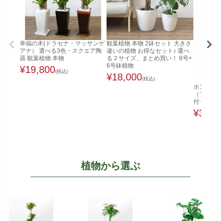
幸福の木(ドラセナ・マッサンゲ
観葉植物 本物 2鉢セット 大きさ
アナ） 選べる3色・スクエア陶
違いの植物 お得なセット♪ 選べ
器 観葉植物 本物
る２サイズ、まとめ買い！ 8号+
6号鉢植物
¥
19,800
(税込)
¥
18,000
(税込)
ホンコンカ
（ファイ
付 観葉植
¥
32,0
植物から選ぶ