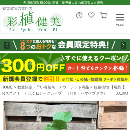
年間出荷数35,000鉢突破！業界最大級の出荷数＆在庫数！
MENU
HOME
数量限定・早い者勝ち！アウトレット商品
観葉植物 【現品 】
おススメ！ くねくねシーグレープ （別名；ハマベブドウ） 001003