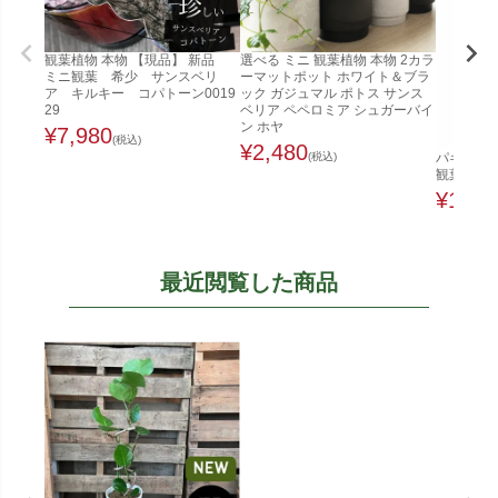
観葉植物 本物 【現品】 新品
選べる ミニ 観葉植物 本物 2カラ
ミニ観葉 希少 サンスベリ
ーマットポット ホワイト＆ブラ
ア キルキー コパトーン0019
ック ガジュマル ポトス サンス
29
ベリア ペペロミア シュガーバイ
ン ホヤ
¥
7,980
(税込)
¥
2,480
(税込)
パキラ 8
観葉植物 
¥
12,8
最近閲覧した商品