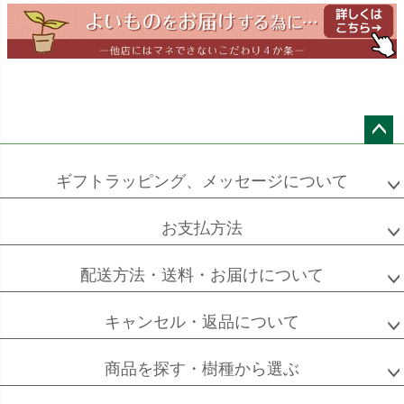
ドラセナ
ドラセナ
フェニックス
ワーネッキー
マルギナータ
ロベレニー
エバーフレッシュ
シュロチク
メキシコ
ケンチャヤシ
ペー
ジト
ギフトラッピング、メッセージについて
ップ
へ
お支払方法
ソフォラ
ザミオクルカス
フランスゴム
ミクロフィラ
配送方法・送料・お届けについて
キャンセル・返品について
フィカス
フィカス
ホンコンカポック
商品を探す・樹種から選ぶ
アルテシーマ
バーガンディ