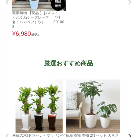
観葉植物 【現品 】おススメ！
くねくねシーグレープ （別
名；ハマベブドウ） 00100
3
¥
6,980
(税込)
厳選おすすめ商品
幸福の木(ドラセナ・マッサンゲ
観葉植物 本物 2鉢セット 大きさ