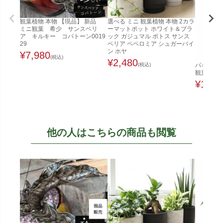
観葉植物 本物 【現品】 新品
選べる ミニ 観葉植物 本物 2カラ
ミニ観葉 希少 サンスベリ
ーマットポット ホワイト＆ブラ
ア キルキー コパトーン0019
ック ガジュマル ポトス サンス
29
ベリア ペペロミア シュガーバイ
ン ホヤ
¥
7,980
(税込)
¥
2,480
(税込)
パキラ 8
観葉植物 
¥
12,8
他の人はこちらの商品も閲覧