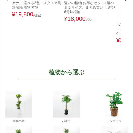
アナ） 選べる3色・スクエア陶
違いの植物 お得なセット♪ 選べ
器 観葉植物 本物
る２サイズ、まとめ買い！ 8号+
6号鉢植物
¥
19,800
(税込)
¥
18,000
(税込)
ホンコンカ
（ファイ
付 観葉植
¥
32,0
植物から選ぶ
幸福の木
パキラ
モンステラ