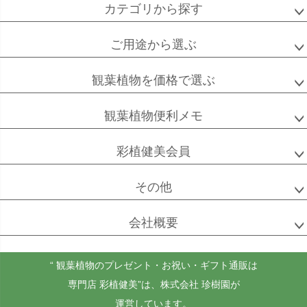
カテゴリから探す
ご用途から選ぶ
高性
ソテツ
クルシアロゼア
チャメドレア
観葉植物を価格で選ぶ
観葉植物便利メモ
ベンガル
シュガーバイン
マングーカズラ
彩植健美会員
ボダイジュ
その他
会社概要
ゴールドクレスト
ケンチャヤシ
チャメドレア
セフリジー
“ 観葉植物のプレゼント・お祝い・ギフト通販は
専門店 彩植健美”
は、株式会社 珍樹園が
運営しています。