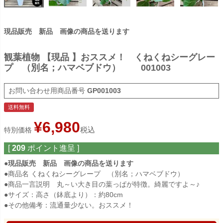
現品販売 新品 画像の商品を送ります
観葉植物 【現品 】おススメ！ くねくねシーグレー
プ （別名；ハマベブドウ） 001003
商品番号
GP001003
送料無料
¥
6,980
税込
特別価格
[
209
ポイント進呈 ]
●現品販売 新品 画像の商品を送ります
●商品名 くねくねシーグレープ （別名；ハマベブドウ）
●商品一言説明 丸～い大き目の葉っぱが特徴。綺麗ですよ～♪
●サイズ：高さ（鉢底より）：約80cm
●その他備考：流通量少ない。おススメ！