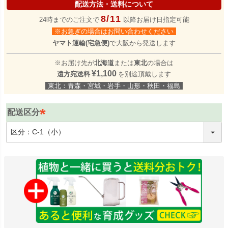
配送方法・送料について
8/11
24時までのご注文で
以降お届け日指定可能
※お急ぎの場合はお問い合わせください
ヤマト運輸(宅急便)
で大阪から発送します
※お届け先が
北海道
または
東北
の場合は
¥1,100
遠方宛送料
を別途頂戴します
東北：青森・宮城・岩手・山形・秋田・福島
配送区分
(
必
須
)