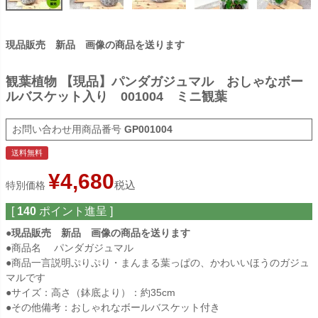
現品販売 新品 画像の商品を送ります
観葉植物 【現品】パンダガジュマル おしゃなボー
ルバスケット入り 001004 ミニ観葉
商品番号
GP001004
送料無料
¥
4,680
税込
特別価格
[
140
ポイント進呈 ]
●
現品販売 新品 画像の商品を送ります
●商品名 パンダガジュマル
●商品一言説明ぷりぷり・まんまる葉っぱの、かわいいほうのガジュ
マルです
●サイズ：高さ（鉢底より）：約35cm
●その他備考：おしゃれなボールバスケット付き