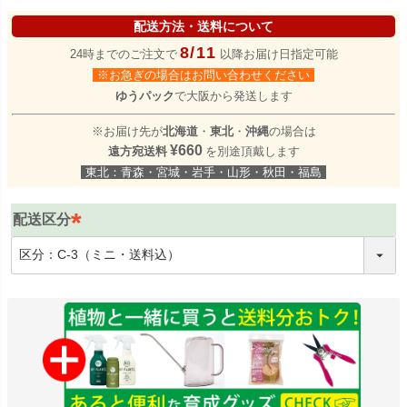
配送方法・送料について
8/11
24時までのご注文で
以降お届け日指定可能
※お急ぎの場合はお問い合わせください
ゆうパック
で大阪から発送します
※お届け先が
北海道
・
東北
・
沖縄
の場合は
¥660
遠方宛送料
を別途頂戴します
東北：青森・宮城・岩手・山形・秋田・福島
配送区分
(
必
須
)