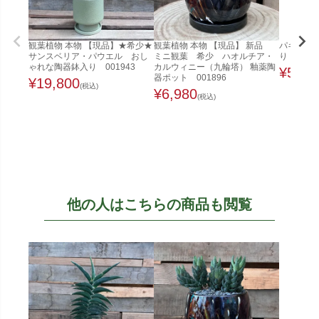
観葉植物 本物 【現品】★希少★
観葉植物 本物 【現品】 新品
パキラ 
サンスベリア・パウエル おし
ミニ観葉 希少 ハオルチア・
り 観葉
ゃれな陶器鉢入り 001943
カルウィニー（九輪塔） 釉薬陶
¥
5,98
器ポット 001896
¥
19,800
(税込)
¥
6,980
(税込)
他の人はこちらの商品も閲覧