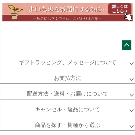
ドラセナ
ドラセナ
フェニックス
ワーネッキー
マルギナータ
ロベレニー
エバーフレッシュ
シュロチク
メキシコ
ケンチャヤシ
ペー
ジト
ギフトラッピング、メッセージについて
ップ
へ
お支払方法
ソフォラ
ザミオクルカス
フランスゴム
ミクロフィラ
配送方法・送料・お届けについて
キャンセル・返品について
フィカス
フィカス
ホンコンカポック
商品を探す・樹種から選ぶ
アルテシーマ
バーガンディ