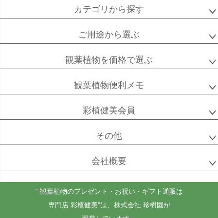
カテゴリから探す
ご用途から選ぶ
高性
ソテツ
クルシアロゼア
チャメドレア
観葉植物を価格で選ぶ
観葉植物便利メモ
ベンガル
シュガーバイン
マングーカズラ
彩植健美会員
ボダイジュ
その他
会社概要
ゴールドクレスト
ケンチャヤシ
チャメドレア
セフリジー
“ 観葉植物のプレゼント・お祝い・ギフト通販は
専門店 彩植健美”
は、株式会社 珍樹園が