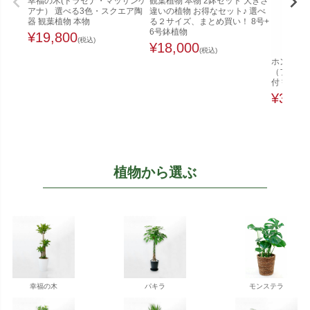
幸福の木(ドラセナ・マッサンゲ
観葉植物 本物 2鉢セット 大きさ
アナ） 選べる3色・スクエア陶
違いの植物 お得なセット♪ 選べ
器 観葉植物 本物
る２サイズ、まとめ買い！ 8号+
6号鉢植物
¥
19,800
(税込)
¥
18,000
(税込)
ホンコンカ
（ファイ
付 観葉植
¥
32,0
植物から選ぶ
幸福の木
パキラ
モンステラ