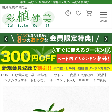
年間出荷数35,000鉢突破！業界最大級の出荷数＆在庫数！
MENU
HOME
数量限定・早い者勝ち！アウトレット商品
観葉植物 【現品】
パンダガジュマル おしゃなボールバスケット入り 001004 ミニ観葉