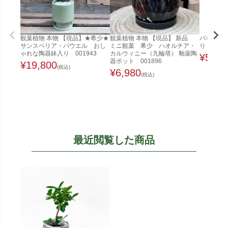
観葉植物 本物 【現品】★希少★
観葉植物 本物 【現品】 新品
パキラ 
サンスベリア・パウエル おし
ミニ観葉 希少 ハオルチア・
り 観葉
ゃれな陶器鉢入り 001943
カルウィニー（九輪塔） 釉薬陶
¥
5,98
器ポット 001896
¥
19,800
(税込)
¥
6,980
(税込)
最近閲覧した商品