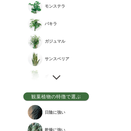
モンステラ
パキラ
ガジュマル
サンスベリア
ポトス
ゲッキツ
観葉植物の特徴で選ぶ
ウンベラータ
日陰に強い
アルテシーマ
乾燥に強い