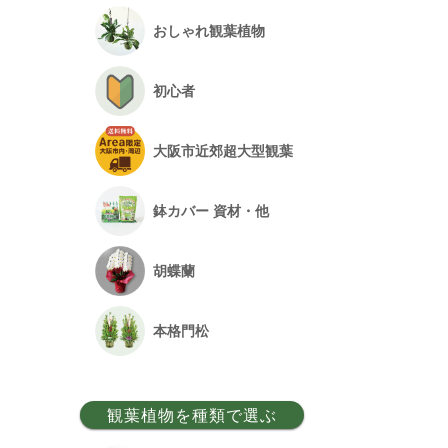
おしゃれ観葉植物
初心者
大阪市近郊超大型観葉
鉢カバー 資材・他
胡蝶蘭
本格門松
観葉植物を種類で選ぶ