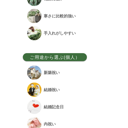
ベンガルボダイジュ
寒さに比較的強い
フランスゴム
手入れがしやすい
アレカヤシ
ご用途から選ぶ(個人）
アンスリウム
新築祝い
オーガスタ
結婚祝い
シュロチク
結婚記念日
幸福の木
内祝い