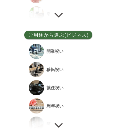
ユッカ
引越し祝い
その他
誕生日祝い
ご用途から選ぶ(ビジネス)
敬老の日
開業祝い
新居祝い
移転祝い
退院祝い
就任祝い
改築祝い
周年祝い
開店祝い