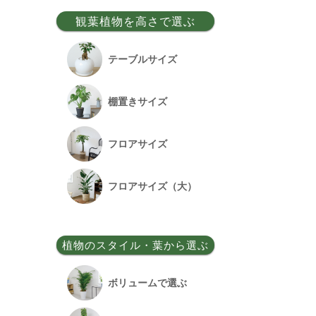
事務所移転祝い
観葉植物を高さで選ぶ
昇格祝い
テーブルサイズ
開所祝い
棚置きサイズ
改装祝い
フロアサイズ
昇進祝い
フロアサイズ（大）
開院祝い
植物のスタイル・葉から選ぶ
竣工祝い
ボリュームで選ぶ
退職祝い