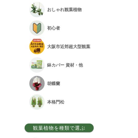
おしゃれ観葉植物
初心者
大阪市近郊超大型観葉
鉢カバー 資材・他
胡蝶蘭
本格門松
観葉植物を種類で選ぶ