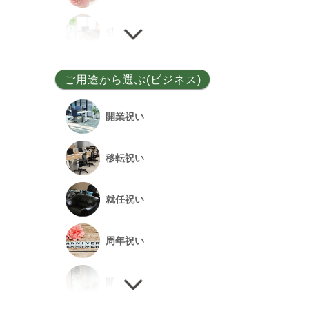
ユッカ
引越し祝い
その他
誕生日祝い
ご用途から選ぶ(ビジネス)
敬老の日
開業祝い
新居祝い
移転祝い
退院祝い
就任祝い
改築祝い
周年祝い
開店祝い