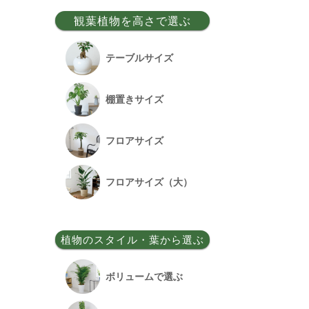
事務所移転祝い
観葉植物を高さで選ぶ
昇格祝い
テーブルサイズ
開所祝い
棚置きサイズ
改装祝い
フロアサイズ
昇進祝い
フロアサイズ（大）
開院祝い
植物のスタイル・葉から選ぶ
竣工祝い
ボリュームで選ぶ
退職祝い