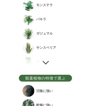
モンステラ
パキラ
ガジュマル
サンスベリア
ポトス
ゲッキツ
観葉植物の特徴で選ぶ
ウンベラータ
日陰に強い
アルテシーマ
乾燥に強い