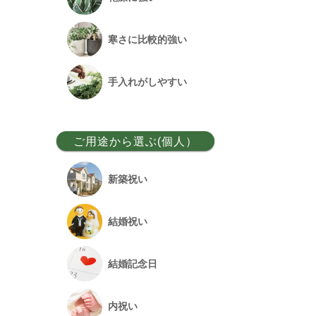
ベンガルボダイジュ
寒さに比較的強い
フランスゴム
手入れがしやすい
アレカヤシ
ご用途から選ぶ(個人）
アンスリウム
新築祝い
オーガスタ
結婚祝い
シュロチク
結婚記念日
幸福の木
内祝い