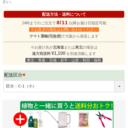
さい。
配送方法・送料について
8/11
24時までのご注文で
以降お届け日指定可能
※お急ぎの場合はお問い合わせください
ヤマト運輸(宅急便)
で大阪から発送します
※お届け先が
北海道
または
東北
の場合は
¥1,100
遠方宛送料
を別途頂戴します
東北：青森・宮城・岩手・山形・秋田・福島
配送区分
(
必
須
)