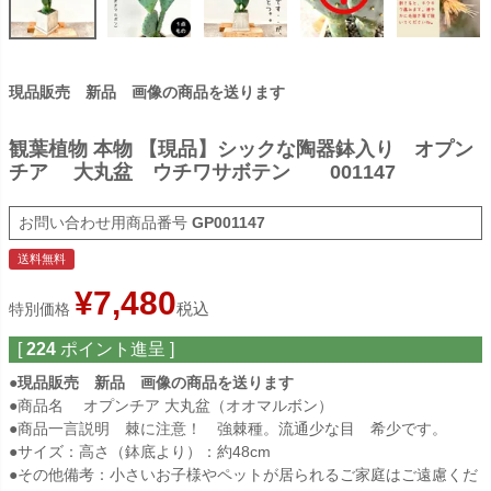
現品販売 新品 画像の商品を送ります
観葉植物 本物 【現品】シックな陶器鉢入り オプン
チア 大丸盆 ウチワサボテン 001147
商品番号
GP001147
送料無料
¥
7,480
税込
特別価格
[
224
ポイント進呈 ]
●
現品販売 新品 画像の商品を送ります
●商品名 オプンチア 大丸盆（オオマルボン）
●商品一言説明 棘に注意！ 強棘種。流通少な目 希少です。
●サイズ：高さ（鉢底より）：約48cm
●その他備考：小さいお子様やペットが居られるご家庭はご遠慮くだ