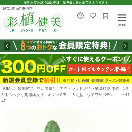
年間出荷数35,000鉢突破！業界最大級の出荷数＆在庫数！
MENU
HOME
数量限定・早い者勝ち！アウトレット商品
観葉植物 本物 【現
品】シックな陶器鉢入り オプンチア 大丸盆 ウチワサボテン 0011
47