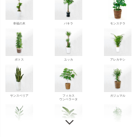
幸福の木
パキラ
モンステラ
ポトス
ユッカ
アレカヤシ
サンスベリア
フィカス
ガジュマル
ウンベラータ
ストレチア
ストレチア
ゲッキツ