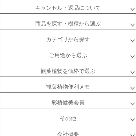
キャンセル・返品について
フィカス
フィカス
ホンコンカポック
商品を探す・樹種から選ぶ
アルテシーマ
バーガンディ
カテゴリから探す
ご用途から選ぶ
高性
ソテツ
クルシアロゼア
チャメドレア
観葉植物を価格で選ぶ
観葉植物便利メモ
ベンガル
シュガーバイン
マングーカズラ
彩植健美会員
ボダイジュ
その他
会社概要