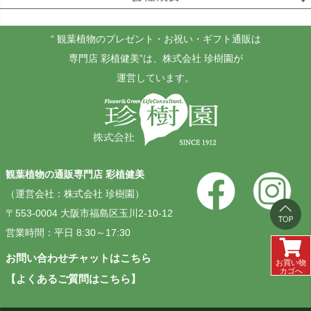
ゴールドクレスト
ケンチャヤシ
チャメドレア
セフリジー
“ 観葉植物のプレゼント・お祝い・ギフト通販は
専門店 彩植健美”
は、株式会社 珍樹園が
運営しています。
ホヤ
アンスリウム
もみの木
カルノーサ
観葉植物の通販専門店 彩植健美
その他
その他
（運営会社：株式会社 珍樹園）
（屋外用）
〒553-0004 大阪市福島区玉川2-10-12
営業時間：平日 8:30～17:30
お問い合わせチャットはこちら
お買い物
カゴへ
【よくあるご質問はこちら】