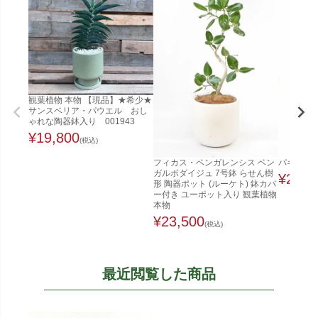
観葉植物 本物 【現品】★希少★
サンスベリア・パウエル おし
ゃれな陶器鉢入り 001943
¥
19,800
(税込)
フィカス・ベンガレンシス ベン
パキラ 1
ガルボダイジュ 7号鉢 らせん樹
¥
22,0
形 陶器ポット (ルーケト) 鉢カバ
ー付き ユーポット入り 観葉植物
本物
¥
23,500
(税込)
最近閲覧した商品