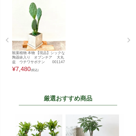
観葉植物 本物 【現品】シックな
陶器鉢入り オプンチア 大丸
盆 ウチワサボテン 001147
¥
7,480
(税込)
厳選おすすめ商品