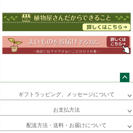
オーガスタ
ドラセナ
ドラセナ
フェニックス
ワーネッキー
マルギナータ
ロベレニー
エバーフレッシュ
シュロチク
メキシコ
ケンチャヤシ
ペー
ジト
ギフトラッピング、メッセージについて
ップ
へ
お支払方法
ソフォラ
ザミオクルカス
フランスゴム
ミクロフィラ
配送方法・送料・お届けについて