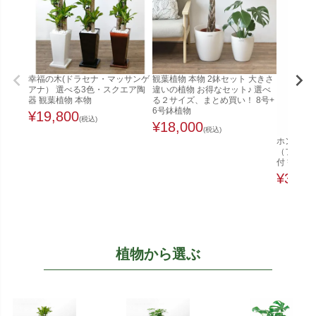
幸福の木(ドラセナ・マッサンゲ
観葉植物 本物 2鉢セット 大きさ
アナ） 選べる3色・スクエア陶
違いの植物 お得なセット♪ 選べ
器 観葉植物 本物
る２サイズ、まとめ買い！ 8号+
6号鉢植物
¥
19,800
(税込)
¥
18,000
(税込)
ホンコンカ
（ファイ
付 観葉植
¥
32,0
植物から選ぶ