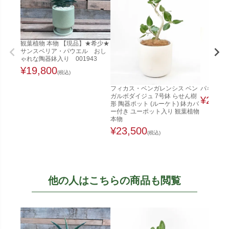
観葉植物 本物 【現品】★希少★
サンスベリア・パウエル おし
ゃれな陶器鉢入り 001943
¥
19,800
(税込)
フィカス・ベンガレンシス ベン
パキラ 1
ガルボダイジュ 7号鉢 らせん樹
¥
22,0
形 陶器ポット (ルーケト) 鉢カバ
ー付き ユーポット入り 観葉植物
本物
¥
23,500
(税込)
他の人はこちらの商品も閲覧